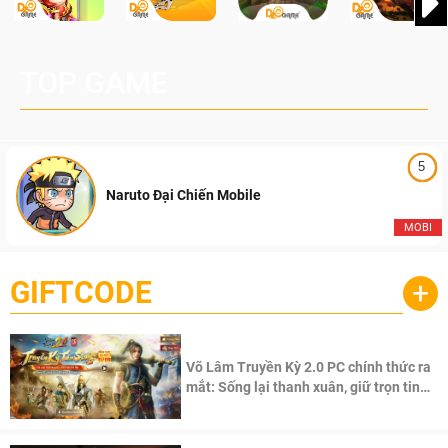
TOP GAME
5
Naruto Đại Chiến Mobile
MOBI
GIFTCODE
+
Võ Lâm Truyền Kỳ 2.0 PC chính thức ra
mắt: Sống lại thanh xuân, giữ trọn tinh
thần Võ Lâm