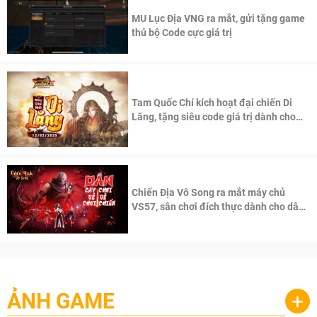
MU Lục Địa VNG ra mắt, gửi tặng game
thủ bộ Code cực giá trị
Tam Quốc Chí kích hoạt đại chiến Di
Lăng, tặng siêu code giá trị dành cho
100 độc giả đầu tiên.
Chiến Địa Vô Song ra mắt máy chủ
VS57, sân chơi đích thực dành cho dân
cày
ẢNH GAME
+