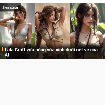
ẢNH GAME
Lala Croft vừa nóng vừa xinh dưới nét vẽ của
AI
Cùng đến với những hình ảnh Lala Croft của Tomb Raider dưới nét vẽ của AI. Một cô nàng xinh đẹp, nóng bỏng nhưng cũng rắn rỏi và mạnh mẽ.