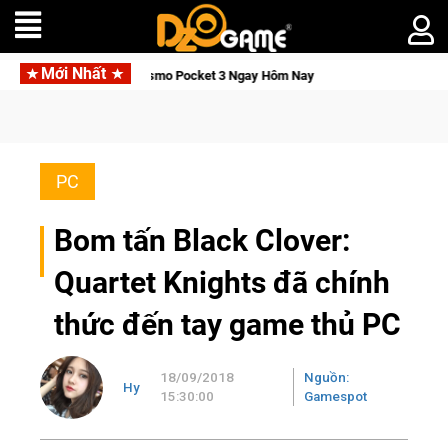
Mới Nhất
n DJI Osmo Pocket 3 Ngay Hôm Nay
Lineage W – Quyền lực và 
PC
Bom tấn Black Clover:
Quartet Knights đã chính
thức đến tay game thủ PC
18/09/2018
Nguồn:
Hy
15:30:00
Gamespot