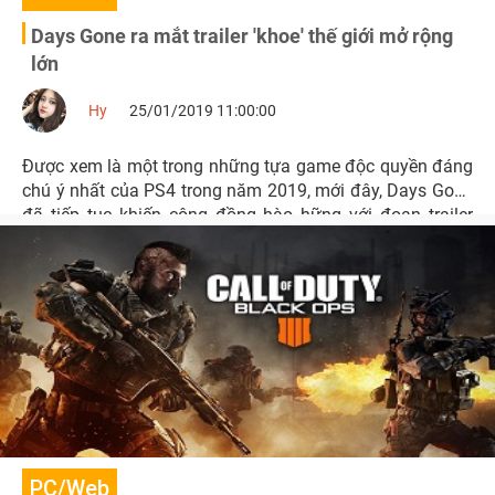
Days Gone ra mắt trailer 'khoe' thế giới mở rộng
lớn
Hy
25/01/2019 11:00:00
Được xem là một trong những tựa game độc quyền đáng
chú ý nhất của PS4 trong năm 2019, mới đây, Days Gone
đã tiếp tục khiến cộng đồng hào hững với đoạn trailer
mới với tựa "Riding The Broken Road".
PC/Web