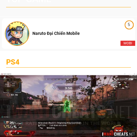
5
Naruto Đại Chiến Mobile
MOBI
PS4