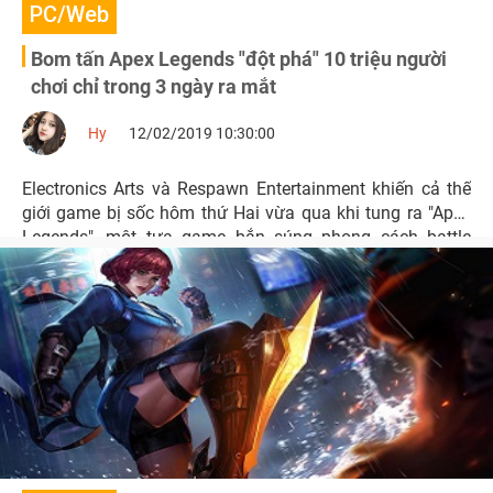
PC/Web
Bom tấn Apex Legends "đột phá" 10 triệu người
chơi chỉ trong 3 ngày ra mắt
Hy
12/02/2019 10:30:00
Electronics Arts và Respawn Entertainment khiến cả thế
giới game bị sốc hôm thứ Hai vừa qua khi tung ra "Apex
Legends", một tựa game bắn súng phong cách battle
royale mới, và hoàn toàn miễn phí.