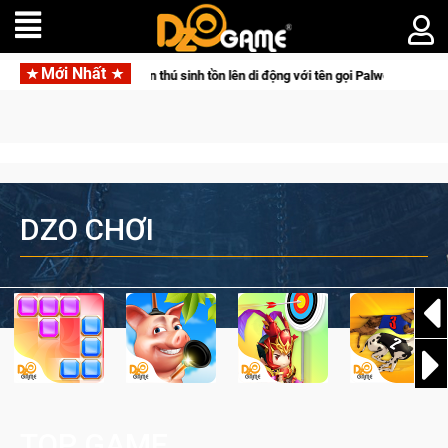
Mới Nhất
 Palworld Online
Gia Nhập Closed Beta Norse Saga: Cửu Giới
DZO CHƠI
TOP GAME