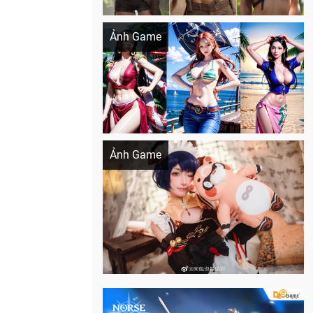
Khi AI Cosplay gái đẹp One Piece
Ảnh Game
Cosplay Xiangling siêu cute
Ảnh Game