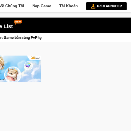
Về Chúng Tôi
Nạp Game
Tài Khoản
 List
ỉnh cao đưa bạn vào các chiến dịch lịch sử khốc liệt
CFVL 20