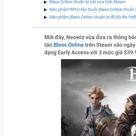
Bless Online chuẩn bị mở cửa trên Steam
Siêu phẩm RPG Hàn Quốc Bless Online chuẩn b
Siêu phẩm Bless Online chuẩn bị đổ bộ lên thiết
Mới đây, Neowiz vừa đưa ra thông b
tấn
Bless Online
trên Steam vào ngày 2
dạng Early Access với 3 mức giá $39.9