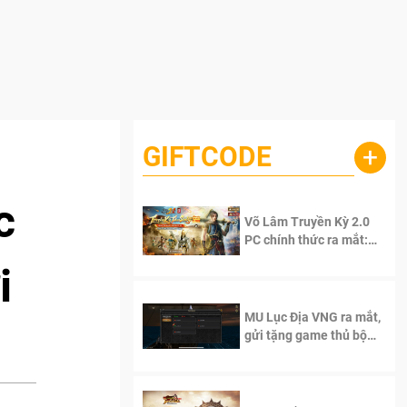
GIFTCODE
+
c
Võ Lâm Truyền Kỳ 2.0
PC chính thức ra mắt:
Sống lại thanh xuân, giữ
i
trọn tinh thần Võ Lâm
MU Lục Địa VNG ra mắt,
gửi tặng game thủ bộ
Code cực giá trị