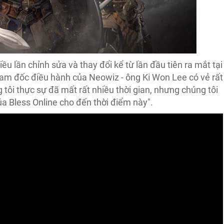
hiều lần chỉnh sửa và thay đổi kể từ lần đầu tiên ra mắt tại
íam đốc điều hành của Neowiz - ông Ki Won Lee có vẻ rất
tôi thực sự đã mất rất nhiều thời gian, nhưng chúng tôi
của Bless Online cho đến thời điểm này".