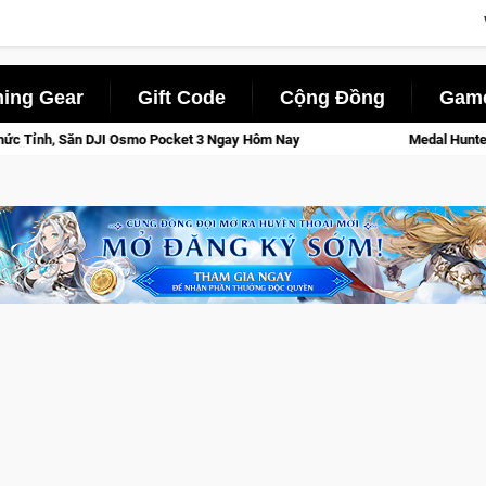
ing Gear
Gift Code
Cộng Đồng
Game
ket 3 Ngay Hôm Nay
Medal Hunter: Game bắn súng PvP tọa độ đ