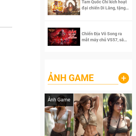
Tam Quốc Chí kích hoạt
đại chiến Di Lăng, tặng
siêu code giá trị dành
cho 100 độc giả đầu
tiên.
Chiến Địa Vô Song ra
mắt máy chủ VS57, sân
chơi đích thực dành cho
dân cày
ẢNH GAME
+
Lala Croft vừa nóng vừa xinh dưới nét vẽ
của AI
Ảnh Game