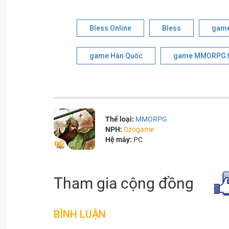
Bless Online
Bless
game
game Hàn Quốc
game MMORPG th
Thể loại:
MMORPG
NPH:
Dzogame
Hệ máy:
PC
Tham gia cộng đồng
BÌNH LUẬN