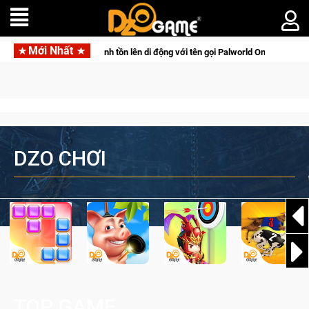
Mới Nhất
ne
Gia Nhập Closed Beta Norse Saga: Cửu Giới Thức Tỉnh, S
DZO CHƠI
TOP GAME