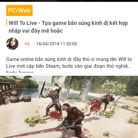
PC/Web
Will To Live - Tựa game bắn súng kinh dị kết hợp
nhập vai đầy mê hoặc
Hy
18/04/2018 11:30:00
Game online bắn súng kinh dị đầy thú vị mang tên Will to
Live mới cập bến Steam, bước vào giai đoạn thử nghiệm
Early Access.