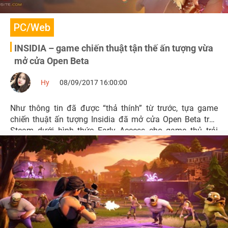
PC/Web
INSIDIA – game chiến thuật tận thế ấn tượng vừa
mở cửa Open Beta
Hy
08/09/2017 16:00:00
Như thông tin đã được “thả thính” từ trước, tựa game
chiến thuật ấn tượng Insidia đã mở cửa Open Beta trên
Steam dưới hình thức Early Access cho game thủ trải
nghiệm ngay hôm nay.