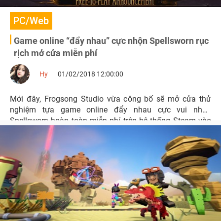
PC/Web
Game online “đẩy nhau” cực nhộn Spellsworn rục
rịch mở cửa miễn phí
Hy
01/02/2018 12:00:00
Mới đây, Frogsong Studio vừa công bố sẽ mở cửa thử
nghiệm tựa game online đẩy nhau cực vui nhộn
Spellsworn hoàn toàn miễn phí trên hệ thống Steam vào
tháng 3 sắp tới.