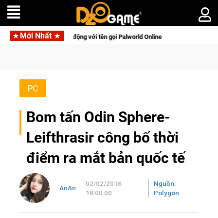
Mới Nhất
di động với tên gọi Palworld Online
Gia Nhập Closed Beta Nor
PC
Bom tấn Odin Sphere-
Leifthrasir công bố thời
điểm ra mắt bản quốc tế
02/02/2016
Nguồn:
AnAn
18:00:00
Polygon