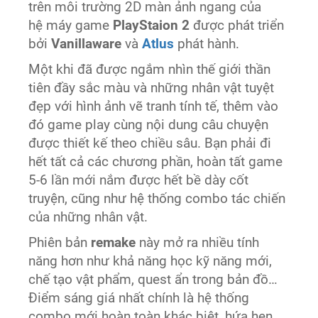
trên môi trường 2D màn ảnh ngang của
hệ máy game
PlayStaion 2
được phát triển
bởi
Vanillaware
và
Atlus
phát hành.
Một khi đã được ngắm nhìn thế giới thần
tiên đầy sắc màu và những nhân vật tuyệt
đẹp với hình ảnh vẽ tranh tính tế, thêm vào
đó game play cùng nội dung câu chuyện
được thiết kế theo chiều sâu. Bạn phải đi
hết tất cả các chương phần, hoàn tất game
5-6 lần mới nắm được hết bề dày cốt
truyện, cũng như hệ thống combo tác chiến
của những nhân vật.
Phiên bản
remake
này mở ra nhiều tính
năng hơn như khả năng học kỹ năng mới,
chế tạo vật phẩm, quest ẩn trong bản đồ…
Điểm sáng giá nhất chính là hệ thống
combo mới hoàn toàn khác biệt, hứa hẹn