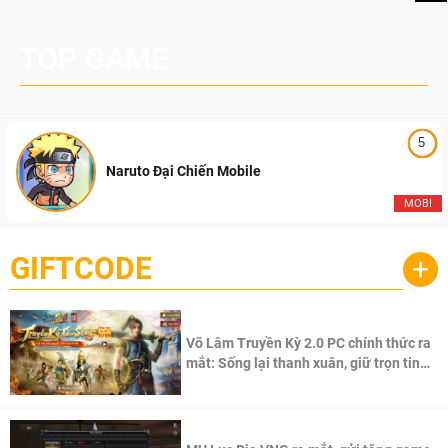
TOP GAME
5
Naruto Đại Chiến Mobile
MOBI
GIFTCODE
+
Võ Lâm Truyền Kỳ 2.0 PC chính thức ra
mắt: Sống lại thanh xuân, giữ trọn tinh
thần Võ Lâm