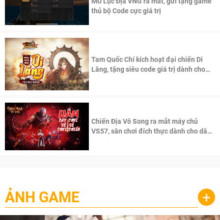
MU Lục Địa VNG ra mắt, gửi tặng game
thủ bộ Code cực giá trị
Tam Quốc Chí kích hoạt đại chiến Di
Lăng, tặng siêu code giá trị dành cho
100 độc giả đầu tiên.
Chiến Địa Vô Song ra mắt máy chủ
VS57, sân chơi đích thực dành cho dân
cày
ẢNH GAME
+