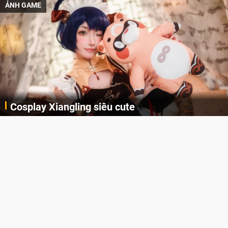
ẢNH GAME
Cosplay Xiangling siêu cute
Cùng thưởng thức những hình ảnh cosplay Xiangling trong Genshin Impact siêu dễ thương của người dùng Weibo "阿包也是兔娘"