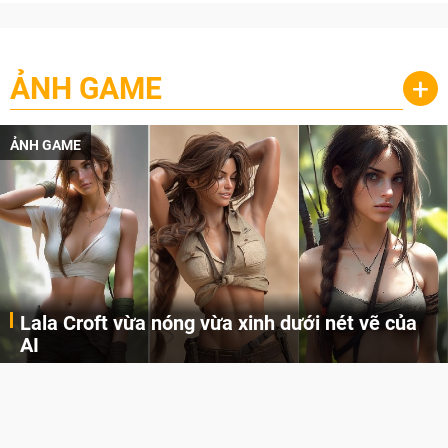
ẢNH GAME
+
ẢNH GAME
Lala Croft vừa nóng vừa xinh dưới nét vẽ của
AI
Cùng đến với những hình ảnh Lala Croft của Tomb Raider dưới nét vẽ của AI. Một cô nàng xinh đẹp, nóng bỏng nhưng cũng rắn rỏi và mạnh mẽ.