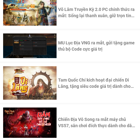
Võ Lâm Truyền Kỳ 2.0 PC chính thức ra
mắt: Sống lại thanh xuân, giữ trọn tinh
thần Võ Lâm
MU Lục Địa VNG ra mắt, gửi tặng game
thủ bộ Code cực giá trị
Tam Quốc Chí kích hoạt đại chiến Di
Lăng, tặng siêu code giá trị dành cho
100 độc giả đầu tiên.
Chiến Địa Vô Song ra mắt máy chủ
VS57, sân chơi đích thực dành cho dân
cày