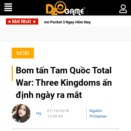
Mới Nhất
nh, Săn DJI Osmo Pocket 3 Ngay Hôm Nay
Lineage W – Quyền l
MOBI
Bom tấn Tam Quồc Total
War: Three Kingdoms ấn
định ngày ra mắt
01/10/2018
Nguồn:
Hy
14:30:00
PCGamer