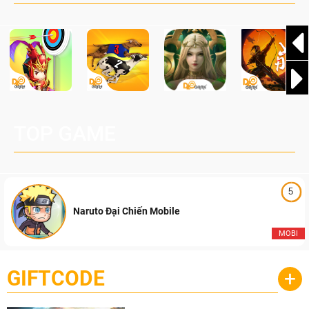
Pocketpair, Inc.
TOP GAME
5
Naruto Đại Chiến Mobile
MOBI
GIFTCODE
+