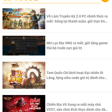
Võ Lâm Truyền Kỳ 2.0 PC chính thức ra
mắt: Sống lại thanh xuân, giữ trọn tinh
thần Võ Lâm
MU Lục Địa VNG ra mắt, gửi tặng game
thủ bộ Code cực giá trị
Tam Quốc Chí kích hoạt đại chiến Di
Lăng, tặng siêu code giá trị dành cho
100 độc giả đầu tiên.
Chiến Địa Vô Song ra mắt máy chủ
VS57, sân chơi đích thực dành cho dân