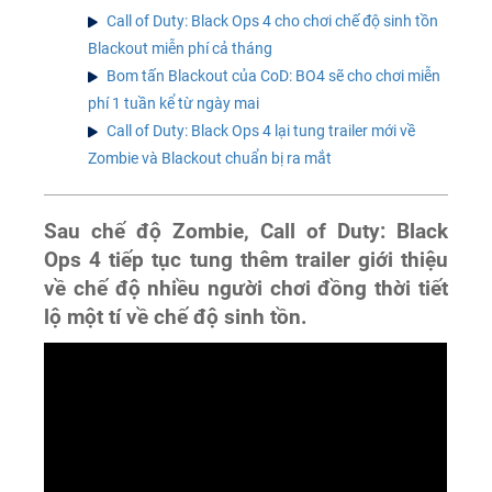
Call of Duty: Black Ops 4 cho chơi chế độ sinh tồn
Blackout miễn phí cả tháng
Bom tấn Blackout của CoD: BO4 sẽ cho chơi miễn
phí 1 tuần kể từ ngày mai
Call of Duty: Black Ops 4 lại tung trailer mới về
Zombie và Blackout chuẩn bị ra mắt
S
au chế độ Zombie,
Call of Duty: Black
Ops 4
tiếp tục tung thêm trailer giới thiệu
về chế độ nhiều người chơi đồng thời tiết
lộ một tí về chế độ sinh tồn.