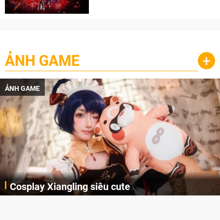
cày
ẢNH GAME
+
ẢNH GAME
Cosplay Xiangling siêu cute
Cùng thưởng thức những hình ảnh cosplay Xiangling trong Genshin Impact siêu dễ thương của người dùng Weibo "阿包也是兔娘"