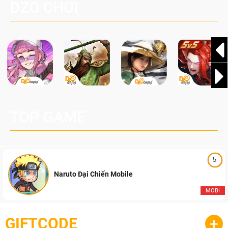
DZO CHƠI
Nội) và trận Chung kết vô cùng mãn nhãn với sự lên ngôi
của Team Falcons, đánh dấu sự kết thúc một trong những
mùa giải hấp dẫn và kịch tính nhất của Đột Kích Việt Nam.
TOP GAME
5
Naruto Đại Chiến Mobile
MOBI
GIFTCODE
+