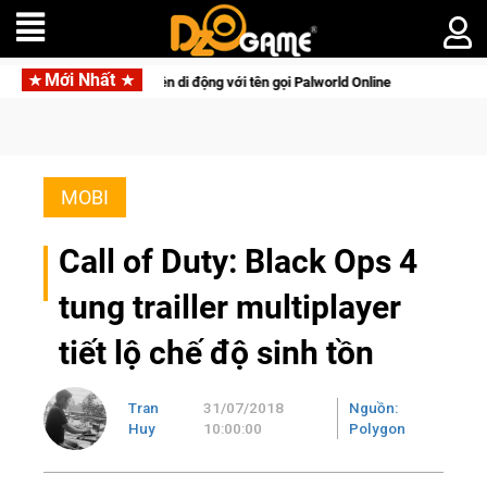
Mới Nhất
thú sinh tồn lên di động với tên gọi Palworld Online
Gia Nhập
MOBI
Call of Duty: Black Ops 4
tung trailler multiplayer
tiết lộ chế độ sinh tồn
Tran
31/07/2018
Nguồn:
Huy
10:00:00
Polygon