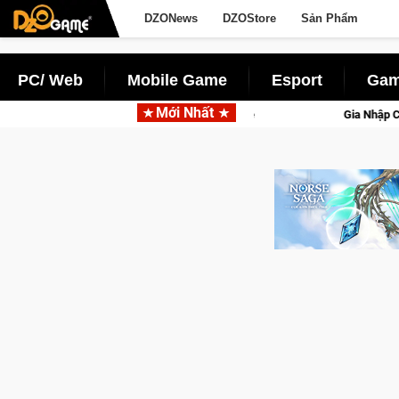
DZONews
DZOStore
Sản Phẩm
PC/ Web
Mobile Game
Esport
Gam
Mới Nhất
lworld Online
Gia Nhập Closed Beta Norse Saga: Cửu Giới Th