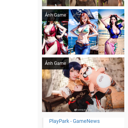
Khi AI Cosplay gái đẹp One Piece
Ảnh Game
Cosplay Xiangling siêu cute
Ảnh Game
PlayPark - GameNews