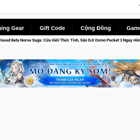
ing Gear
Gift Code
Cộng Đồng
Game
ức Tỉnh, Săn DJI Osmo Pocket 3 Ngay Hôm Nay
Lineage W – Q