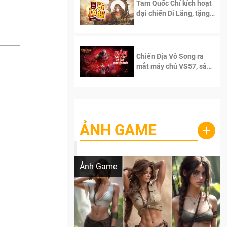
Tam Quốc Chí kích hoạt
đại chiến Di Lăng, tặng
siêu code giá trị dành
cho 100 độc giả đầu
tiên.
Chiến Địa Vô Song ra
mắt máy chủ VS57, sân
chơi đích thực dành cho
dân cày
ẢNH GAME
+
Lala Croft vừa nóng vừa xinh dưới nét vẽ
của AI
Ảnh Game