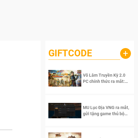
GIFTCODE
+
Võ Lâm Truyền Kỳ 2.0
PC chính thức ra mắt:
Sống lại thanh xuân, giữ
trọn tinh thần Võ Lâm
MU Lục Địa VNG ra mắt,
gửi tặng game thủ bộ
Code cực giá trị