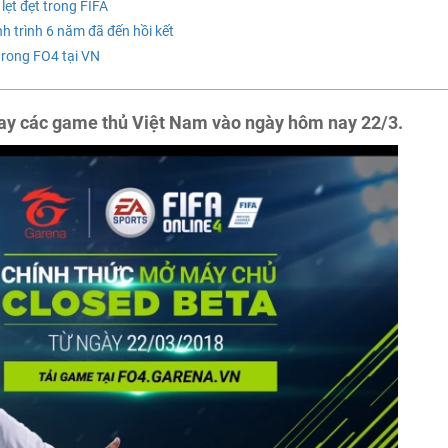
 lẹt đẹt trong FIFA
h trình 6 năm đã đến hồi kết
trong FO4 tại VN
 tay các game thủ Việt Nam vào ngày hôm nay 22/3.