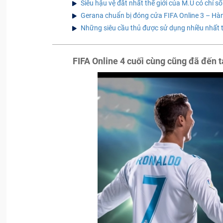
Siêu hậu vệ đắt nhất thế giới của M.U có chỉ số
Gerana chuẩn bị đóng cửa FIFA Online 3 – Hàn
Những siêu cầu thủ được sử dụng nhiều nhất 
FIFA Online 4 cuối cùng cũng đã đến