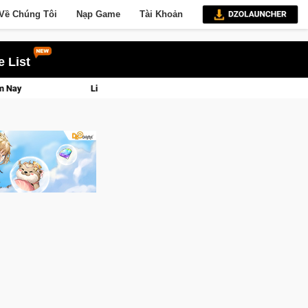
Về Chúng Tôi
Nạp Game
Tài Khoản
 List
uyền lực và tài phú sẽ về tay kẻ đoạt được Vương Quyền thành Kent sắp tới!