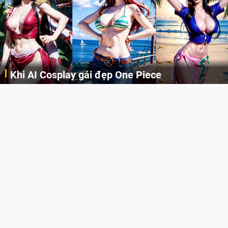
Khi AI Cosplay gái đẹp One Piece
Những cô nàng nóng bỏng Boa Hancock, Nico Robin, Nami, Yamato hay Perona được AI vẽ lại dưới hình thức Cosplay cực kỳ chuẩn chỉnh.