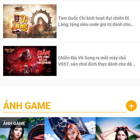
Tam Quốc Chí kích hoạt đại chiến Di
Lăng, tặng siêu code giá trị dành cho
100 độc giả đầu tiên.
Chiến Địa Vô Song ra mắt máy chủ
VS57, sân chơi đích thực dành cho dân
cày
ẢNH GAME
+
ẢNH GAME