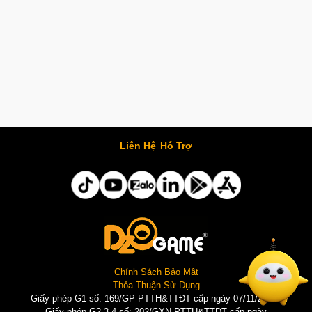
Liên Hệ
Hỗ Trợ
Chính Sách Bảo Mật
Thỏa Thuận Sử Dụng
Giấy phép G1 số: 169/GP-PTTH&TTĐT cấp ngày 07/11/2025 |
Giấy phép G2,3,4 số: 202/GXN-PTTH&TTĐT cấp ngày