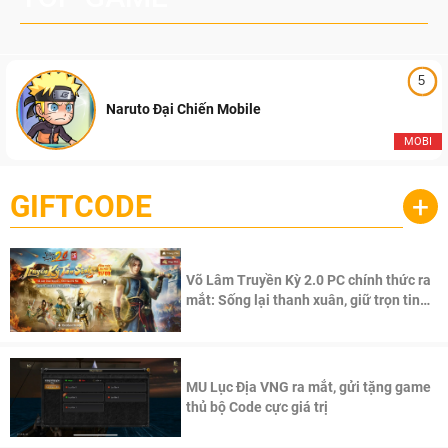
5
Naruto Đại Chiến Mobile
MOBI
GIFTCODE
+
Võ Lâm Truyền Kỳ 2.0 PC chính thức ra
mắt: Sống lại thanh xuân, giữ trọn tinh
thần Võ Lâm
MU Lục Địa VNG ra mắt, gửi tặng game
thủ bộ Code cực giá trị