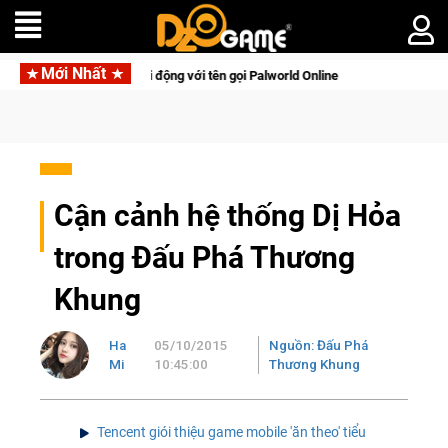
Mới Nhất
n lên di động với tên gọi Palworld Online
Norse Saga Chính T
Cận cảnh hệ thống Dị Hỏa
trong Đấu Phá Thương
Khung
Ha
05/10/2015
Nguồn: Đấu Phá
Mi
10:45:00
Thương Khung
Tencent giói thiệu game mobile 'ăn theo' tiểu