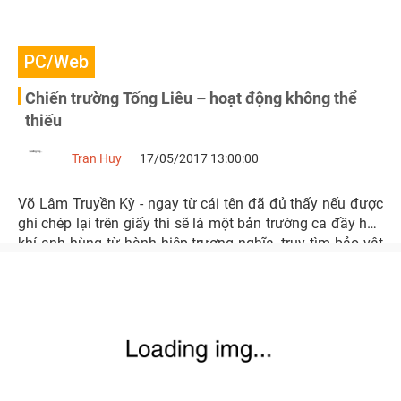
PC/Web
Chiến trường Tống Liêu – hoạt động không thể
thiếu
Tran Huy
17/05/2017 13:00:00
Võ Lâm Truyền Kỳ - ngay từ cái tên đã đủ thấy nếu được
ghi chép lại trên giấy thì sẽ là một bản trường ca đầy hào
khí anh hùng từ hành hiệp trượng nghĩa, truy tìm bảo vật
đến góp công trợ quốc.