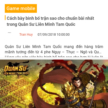
Game mobile
Cách bày binh bố trận sao cho chuẩn bài nhất
trong Quân Sư Liên Minh Tam Quốc
Tran Huy
07/09/2018 10:00:00
Quân Sư Liên Minh Tam Quốc mang đến hàng trăm
mãnh tướng đến từ 4 phe Ngụy – Thục – Ngô và Quần
Hùng vậy nên việc bày binh bố trận sao cho hợp lý luôn là
bài toán khó thử thách người chơi trước lúc ra trận.