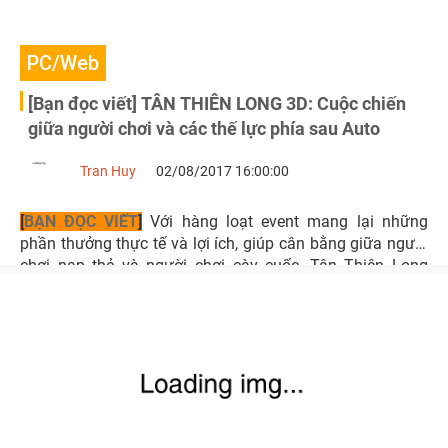
PC/Web
[Bạn đọc viết] TÂN THIÊN LONG 3D: Cuộc chiến
giữa người chơi và các thế lực phía sau Auto
Tran Huy
02/08/2017 16:00:00
[
BẠN ĐỌC VIẾT
]
Với hàng loạt event mang lại những
phần thưởng thực tế và lợi ích, giúp cân bằng giữa người
chơi nạp thẻ và người chơi cày cuốc, Tân Thiên Long
đang là mảnh đất màu mỡ cho các dịch vụ auto mà cụ
thể: GAuto, Thần Long Auto, Micro Auto.