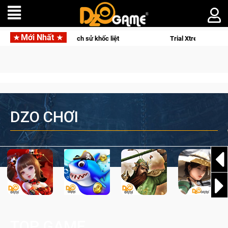
Mới Nhất
iệt
Trial Xtreme Freedom – Game đua xe mô tô PvP sở hữu vật
DZO CHƠI
TOP GAME