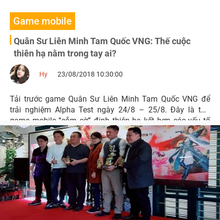
Game mobile
Quân Sư Liên Minh Tam Quốc VNG: Thế cuộc
thiên hạ nằm trong tay ai?
Hy
23/08/2018 10:30:00
Tải trước game Quân Sư Liên Minh Tam Quốc VNG để
trải nghiệm Alpha Test ngày 24/8 – 25/8. Đây là tựa
game mobile “cắm cờ” định thiên hạ kết hợp các yếu tố
đặc sắc nhập vai, chiến thuật, thẻ tướng đáng chơi nhất
2018.