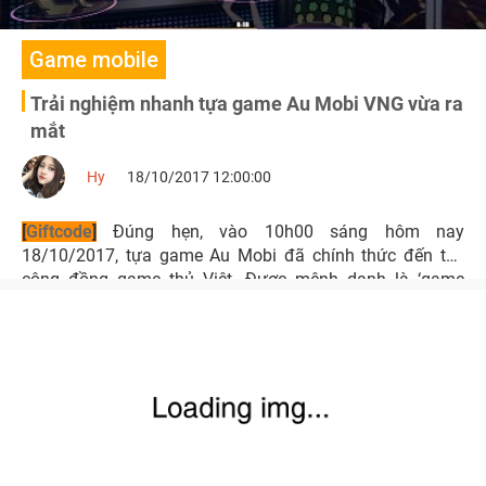
Game mobile
Trải nghiệm nhanh tựa game Au Mobi VNG vừa ra
mắt
Hy
18/10/2017 12:00:00
[
Giftcode
]
Đúng hẹn, vào 10h00 sáng hôm nay
18/10/2017, tựa game Au Mobi đã chính thức đến tay
cộng đồng game thủ Việt. Được mệnh danh là ‘game
nhảy chuẩn Audition nhất 2017 trên di động’, cùng
Playpark trải nghiệm qua điểm đặc sắc của tựa game
này nhé!