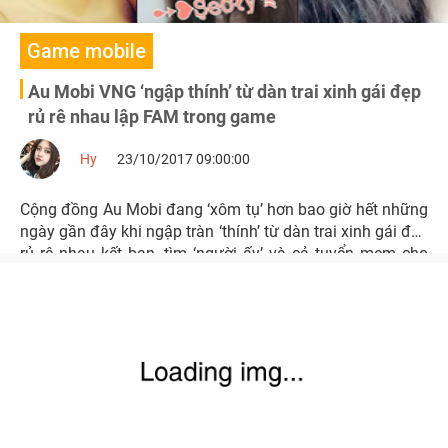
Game mobile
Au Mobi VNG ‘ngập thính’ từ dàn trai xinh gái đẹp
rủ rê nhau lập FAM trong game
Hy
23/10/2017 09:00:00
Cộng đồng Au Mobi đang ‘xôm tụ’ hơn bao giờ hết những
ngày gần đây khi ngập tràn ‘thính’ từ dàn trai xinh gái đẹp
rủ rê nhau kết bạn, tìm ‘người ấy’ và cả tuyển mem cho
FAM của mình đầy náo nhiệt.