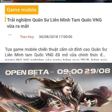
Game mobile
Trải nghiệm Quân Sư Liên Minh Tam Quốc VNG
vừa ra mắt
Tran Huy
30/08/2018 17:00:00
Tựa game mobile chiến thuật cắm cờ đỉnh cao Quân Sư
Liên Minh tam Quốc VNG đã mở cửa chính thức đón
game thủ trải nghiệm vào ngày hôm qua 29/8, hôm nay
chúng tôi xin gửi đến quý độc giả những cảm nhận của
chúng tôi sau khi trải nghiệm tựa game này.