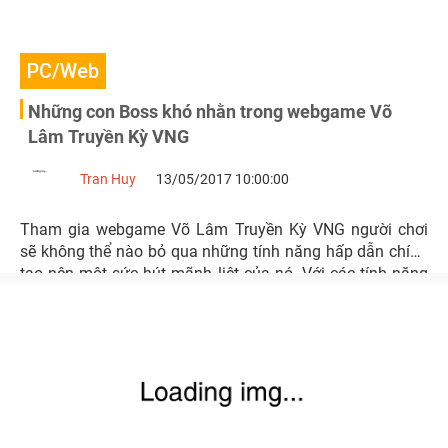
PC/Web
Những con Boss khó nhằn trong webgame Võ
Lâm Truyền Kỳ VNG
Tran Huy
13/05/2017 10:00:00
Tham gia webgame Võ Lâm Truyền Kỳ VNG người chơi
sẽ không thể nào bỏ qua những tính năng hấp dẫn chính
tạo nên một sức hút mãnh liệt của nó. Với các tính năng
đã làm nên huyền thoại như Công Thành, chiến trường
Tống Liêu, Dã Tẩu,… bên cạnh đó để có những trang bị
hot, những vật phẩm quý hiếm các game thủ đừng nên lơ
là việc săn Boss.