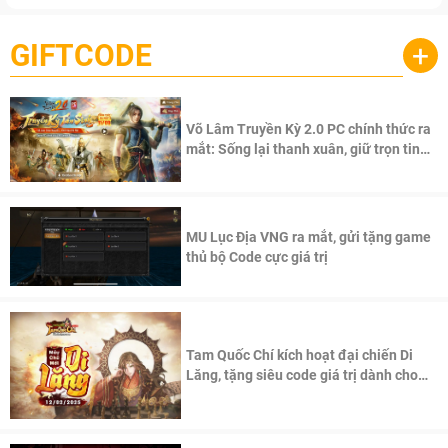
GIFTCODE
+
Võ Lâm Truyền Kỳ 2.0 PC chính thức ra
mắt: Sống lại thanh xuân, giữ trọn tinh
thần Võ Lâm
MU Lục Địa VNG ra mắt, gửi tặng game
thủ bộ Code cực giá trị
Tam Quốc Chí kích hoạt đại chiến Di
Lăng, tặng siêu code giá trị dành cho
100 độc giả đầu tiên.