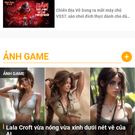
Chiến Địa Vô Song ra mắt máy chủ
VS57, sân chơi đích thực dành cho dân
cày
ẢNH GAME
+
ẢNH GAME
Lala Croft vừa nóng vừa xinh dưới nét vẽ của
AI