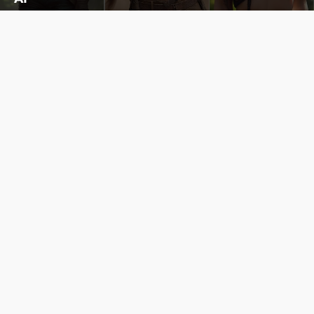
Cùng đến với những hình ảnh Lala Croft của Tomb Raider dưới nét vẽ của AI. Một cô nàng xinh đẹp, nóng bỏng nhưng cũng rắn rỏi và mạnh mẽ.