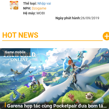
Thể loại:
Nhập vai
NPH:
Dzogame
Hệ máy:
MOBI
Ngày phát hành:
26/09/2019
HOT NEWS
Game mobile
Garena hợp tác cùng Pocketpair đưa bom tấn