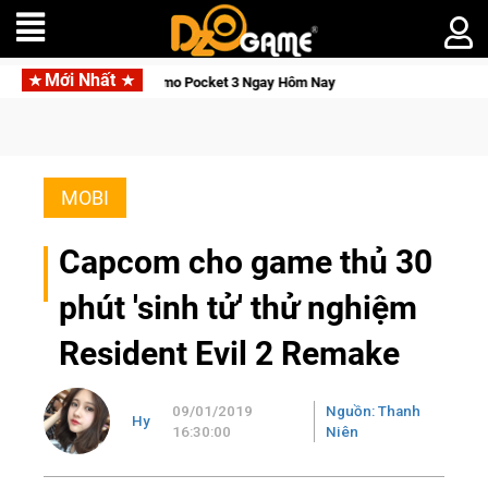
Mới Nhất
ỉnh, Săn DJI Osmo Pocket 3 Ngay Hôm Nay
Lineage W – Quyền 
MOBI
Capcom cho game thủ 30
phút 'sinh tử' thử nghiệm
Resident Evil 2 Remake
09/01/2019
Nguồn: Thanh
Hy
16:30:00
Niên