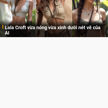
Lala Croft vừa nóng vừa xinh dưới nét vẽ của
AI
Cùng đến với những hình ảnh Lala Croft của Tomb Raider dưới nét vẽ của AI. Một cô nàng xinh đẹp, nóng bỏng nhưng cũng rắn rỏi và mạnh mẽ.