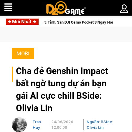
Mới Nhất
Cửu Giới Thức Tỉnh, Săn DJI Osmo Pocket 3 Ngay Hôm Nay
Me
MOBI
Cha đẻ Genshin Impact
bất ngờ tung dự án bạn
gái AI cực chill BSide:
Olivia Lin
Tran
24/06/2026
Nguồn: BSide:
Huy
12:00:00
Olivia Lin