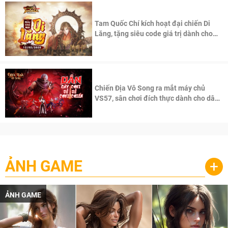
Tam Quốc Chí kích hoạt đại chiến Di
Lăng, tặng siêu code giá trị dành cho
100 độc giả đầu tiên.
Chiến Địa Vô Song ra mắt máy chủ
VS57, sân chơi đích thực dành cho dân
cày
ẢNH GAME
+
ẢNH GAME