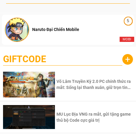
5
Naruto Đại Chiến Mobile
MOBI
GIFTCODE
+
Võ Lâm Truyền Kỳ 2.0 PC chính thức ra
mắt: Sống lại thanh xuân, giữ trọn tinh
thần Võ Lâm
MU Lục Địa VNG ra mắt, gửi tặng game
thủ bộ Code cực giá trị