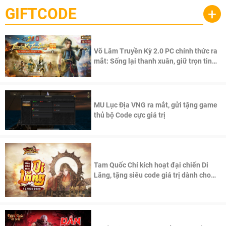
GIFTCODE
+
Võ Lâm Truyền Kỳ 2.0 PC chính thức ra
mắt: Sống lại thanh xuân, giữ trọn tinh
thần Võ Lâm
MU Lục Địa VNG ra mắt, gửi tặng game
thủ bộ Code cực giá trị
Tam Quốc Chí kích hoạt đại chiến Di
Lăng, tặng siêu code giá trị dành cho
100 độc giả đầu tiên.