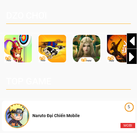
một cuộc phiêu lưu sinh tồn nhiều người chơi mới hiện
Palworld Online
đang được phát triển dựa trên IP Palworld nổi tiếng toàn
DZO CHƠI
cầu, theo giấy phép chính thức từ công ty game Nhật Bản
Pocketpair, Inc.
TOP GAME
5
Naruto Đại Chiến Mobile
MOBI