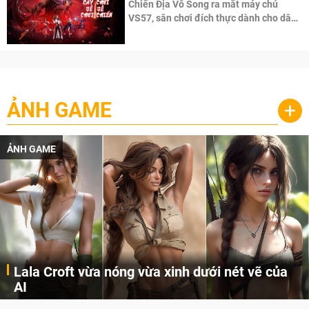
Chiến Địa Vô Song ra mắt máy chủ
VS57, sân chơi đích thực dành cho dân
cày
ẢNH GAME
+
ẢNH GAME
Lala Croft vừa nóng vừa xinh dưới nét vẽ của
AI
Cùng đến với những hình ảnh Lala Croft của Tomb Raider dưới nét vẽ của AI. Một cô nàng xinh đẹp, nóng bỏng nhưng cũng rắn rỏi và mạnh mẽ.