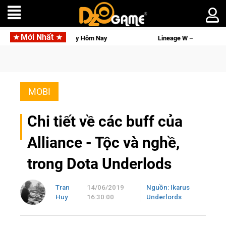
Mới Nhất
Ngay Hôm Nay
Lineage W – Quyền lực và tài phú sẽ về tay kẻ 
MOBI
Chi tiết về các buff của
Alliance - Tộc và nghề,
trong Dota Underlods
Tran
14/06/2019
Nguồn: Ikarus
Huy
16:30:00
Underlords