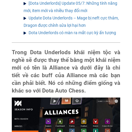
[Dota Underlords] Update 05/7: Những tính năng
mới, item mới và nhiều thay đổi mới
Update Dota Underlords – Mage bị neft cực thảm,
Dragon được chỉnh sửa lợi hại hơn
Dota Underlords có màn ra mắt cực kỳ ấn tượng
Trong Dota Underlods khái niệm tộc và
nghề sẽ được thay thế bằng một khái niệm
mới có tên là Alliance và dưới đây là chi
tiết về các buff của Alliance mà các bạn
cần phải biết. Nó có những điểm giống và
khác so với Dota Auto Chess.