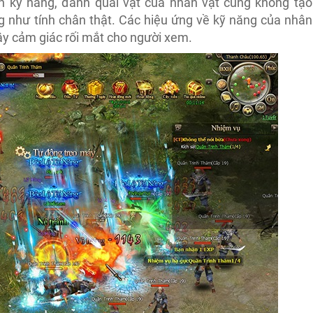
n kỹ năng, đánh quái vật của nhân vật cũng không tạo
g như tính chân thật. Các hiệu ứng về kỹ năng của nhân
ây cảm giác rối mắt cho người xem.