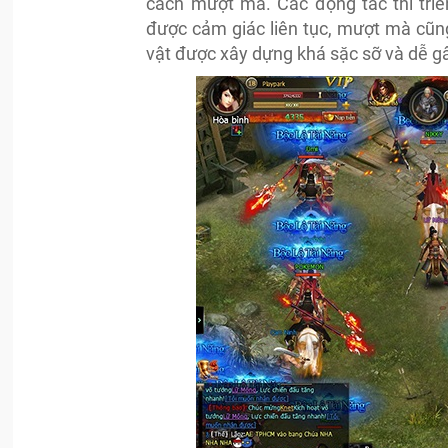
cách mượt mà. Các động tác thi triể
được cảm giác liên tục, mượt mà cũn
vật được xây dựng khá sặc sỡ và dễ g