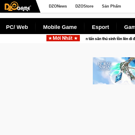
DZONews
DZOStore
Sản Phẩm
PC/ Web
Mobile Game
Esport
Gam
Mới Nhất
tpair đưa bom tấn săn thú sinh tồn lên di động với tên gọi Palworld Online