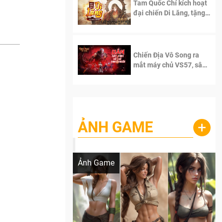
Tam Quốc Chí kích hoạt
đại chiến Di Lăng, tặng
siêu code giá trị dành
cho 100 độc giả đầu
tiên.
Chiến Địa Vô Song ra
mắt máy chủ VS57, sân
chơi đích thực dành cho
dân cày
ẢNH GAME
+
Lala Croft vừa nóng vừa xinh dưới nét vẽ
của AI
Ảnh Game