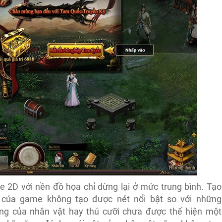
2D với nền đồ họa chỉ dừng lại ở mức trung bình. Tạo
h của game không tạo được nét nổi bật so với những
g của nhân vật hay thú cưỡi chưa được thể hiện một