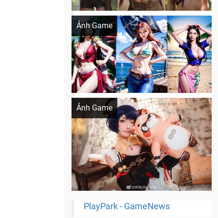
Khi AI Cosplay gái đẹp One Piece
Ảnh Game
Cosplay Xiangling siêu cute
Ảnh Game
PlayPark - GameNews