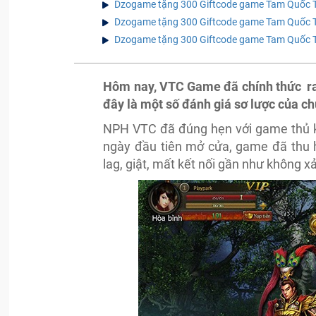
Dzogame tặng 300 Giftcode game Tam Quốc T
Dzogame tặng 300 Giftcode game Tam Quốc T
Dzogame tặng 300 Giftcode game Tam Quốc T
Hôm nay, VTC Game đã chính thức ra 
đây là một số đánh giá sơ lược của ch
NPH VTC đã đúng hẹn với game thủ k
ngày đầu tiên mở cửa, game đã thu h
lag, giật, mất kết nối gần như không x