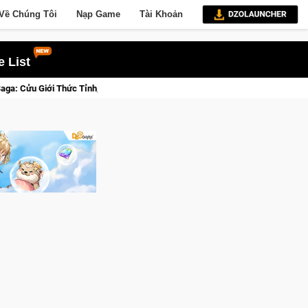
Về Chúng Tôi
Nạp Game
Tài Khoản
 List
I Osmo Pocket 3 Ngay Hôm Nay
Lineage W – Quyền lực và tài p