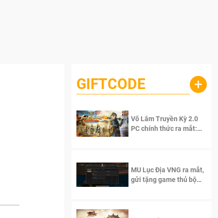
GIFTCODE
+
Võ Lâm Truyền Kỳ 2.0
PC chính thức ra mắt:
Sống lại thanh xuân, giữ
trọn tinh thần Võ Lâm
MU Lục Địa VNG ra mắt,
gửi tặng game thủ bộ
Code cực giá trị