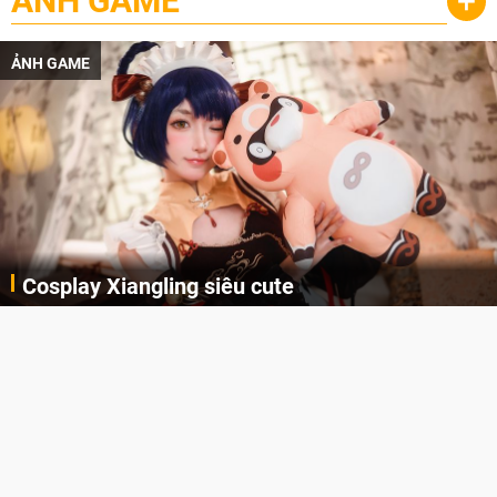
ẢNH GAME
+
ẢNH GAME
Cosplay Xiangling siêu cute
Cùng thưởng thức những hình ảnh cosplay Xiangling trong Genshin Impact siêu dễ thương của người dùng Weibo "阿包也是兔娘"