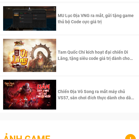
MU Lục Địa VNG ra mắt, gửi tặng game
thủ bộ Code cực giá trị
Tam Quốc Chí kích hoạt đại chiến Di
Lăng, tặng siêu code giá trị dành cho
100 độc giả đầu tiên.
Chiến Địa Vô Song ra mắt máy chủ
VS57, sân chơi đích thực dành cho dân
cày