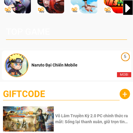
TOP GAME
5
Naruto Đại Chiến Mobile
MOBI
GIFTCODE
+
Võ Lâm Truyền Kỳ 2.0 PC chính thức ra
mắt: Sống lại thanh xuân, giữ trọn tinh
thần Võ Lâm