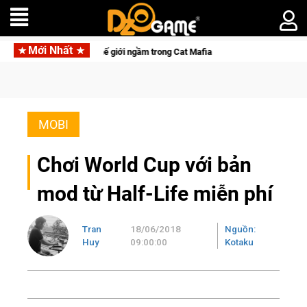
Mới Nhất
o" khuấy đảo thế giới ngầm trong Cat Mafia
MOBI
Chơi World Cup với bản
mod từ Half-Life miễn phí
Tran
18/06/2018
Nguồn:
Huy
09:00:00
Kotaku