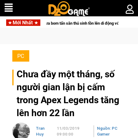
Mới Nhất
ketpair đưa bom tấn săn thú sinh tồn lên di động với tên gọi Palworld Online
PC
Chưa đầy một tháng, số
người gian lận bị cấm
trong Apex Legends tăng
lên hơn 22 lần
Tran
11/03/2019
Nguồn: PC
Huy
09:00:00
Gamer