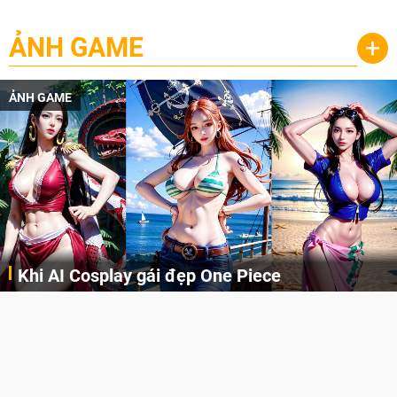
ẢNH GAME
+
ẢNH GAME
Khi AI Cosplay gái đẹp One Piece
Những cô nàng nóng bỏng Boa Hancock, Nico Robin, Nami, Yamato hay Perona được AI vẽ lại dưới hình thức Cosplay cực kỳ chuẩn chỉnh.