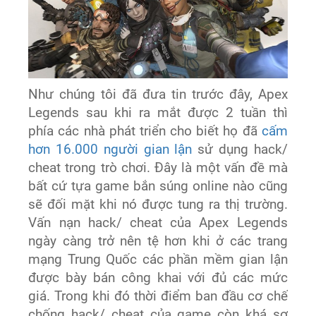
Như chúng tôi đã đưa tin trước đây, Apex
Legends sau khi ra mắt được 2 tuần thì
phía các nhà phát triển cho biết họ đã
cấm
hơn 16.000 người gian lận
sử dụng hack/
cheat trong trò chơi. Đây là một vấn đề mà
bất cứ tựa game bắn súng online nào cũng
sẽ đối mặt khi nó được tung ra thị trường.
Vấn nạn hack/ cheat của Apex Legends
ngày càng trở nên tệ hơn khi ở các trang
mạng Trung Quốc các phần mềm gian lận
được bày bán công khai với đủ các mức
giá. Trong khi đó thời điểm ban đầu cơ chế
chống hack/ cheat của game còn khá sơ