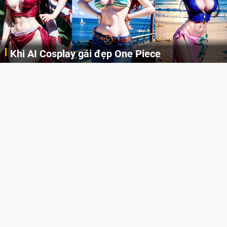
Khi AI Cosplay gái đẹp One Piece
Những cô nàng nóng bỏng Boa Hancock, Nico Robin, Nami, Yamato hay Perona được AI vẽ lại dưới hình thức Cosplay cực kỳ chuẩn chỉnh.