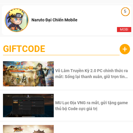
5
Naruto Đại Chiến Mobile
MOBI
GIFTCODE
+
Võ Lâm Truyền Kỳ 2.0 PC chính thức ra
mắt: Sống lại thanh xuân, giữ trọn tinh
thần Võ Lâm
MU Lục Địa VNG ra mắt, gửi tặng game
thủ bộ Code cực giá trị