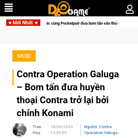
Mới Nhất
a hợp tác cùng Pocketpair đưa bom tấn săn thú sinh tồn lên di động với tên gọi
MOBI
Contra Operation Galuga
– Bom tấn đưa huyền
thoại Contra trở lại bởi
chính Konami
Tran
18/09/2023
Nguồn: Contra
Huy
14:30:00
Operation Galuga