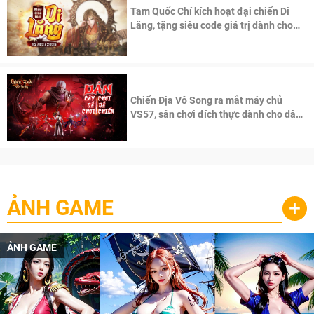
Tam Quốc Chí kích hoạt đại chiến Di
Lăng, tặng siêu code giá trị dành cho
100 độc giả đầu tiên.
Chiến Địa Vô Song ra mắt máy chủ
VS57, sân chơi đích thực dành cho dân
cày
ẢNH GAME
+
ẢNH GAME