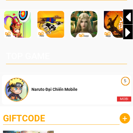
TOP GAME
5
Naruto Đại Chiến Mobile
MOBI
GIFTCODE
+