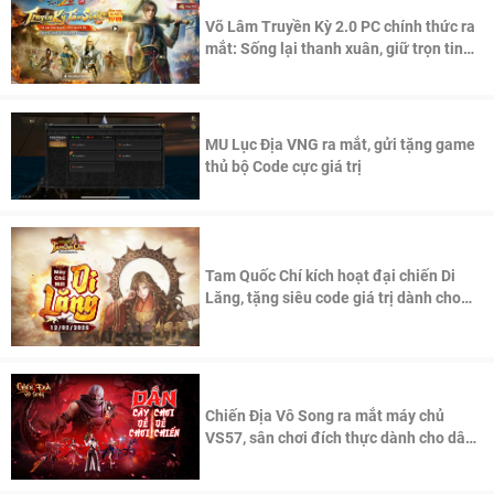
Võ Lâm Truyền Kỳ 2.0 PC chính thức ra
mắt: Sống lại thanh xuân, giữ trọn tinh
thần Võ Lâm
MU Lục Địa VNG ra mắt, gửi tặng game
thủ bộ Code cực giá trị
Tam Quốc Chí kích hoạt đại chiến Di
Lăng, tặng siêu code giá trị dành cho
100 độc giả đầu tiên.
Chiến Địa Vô Song ra mắt máy chủ
VS57, sân chơi đích thực dành cho dân
cày