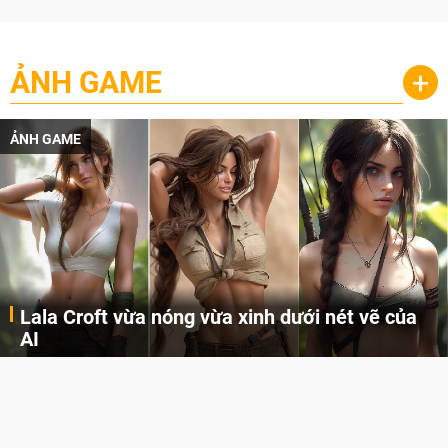
ẢNH GAME
+
ẢNH GAME
Lala Croft vừa nóng vừa xinh dưới nét vẽ của
AI
Cùng đến với những hình ảnh Lala Croft của Tomb Raider dưới nét vẽ của AI. Một cô nàng xinh đẹp, nóng bỏng nhưng cũng rắn rỏi và mạnh mẽ.