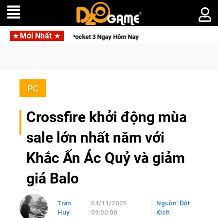
Mới Nhất
et 3 Ngay Hôm Nay
Lineage W – Quyền lực và tài phú sẽ về ta
PC
Crossfire khởi động mùa
sale lớn nhất năm với
Khắc Ấn Ác Quỷ và giảm
giá Balo
Tran
04/11/2025
Nguồn: Đột
Huy
09:00:00
Kích