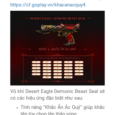
https://cf.goplay.vn/khacanacquy4
Vũ khí Desert Eagle Demonic Beast Seal sẽ
có các hiệu ứng đặc biệt như sau:
Tính năng “Khắc Ấn Ác Quỷ” giúp khắc
tên tùy chọn lên thân súng.