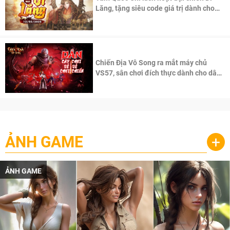
Lăng, tặng siêu code giá trị dành cho
100 độc giả đầu tiên.
Chiến Địa Vô Song ra mắt máy chủ
VS57, sân chơi đích thực dành cho dân
cày
ẢNH GAME
+
ẢNH GAME