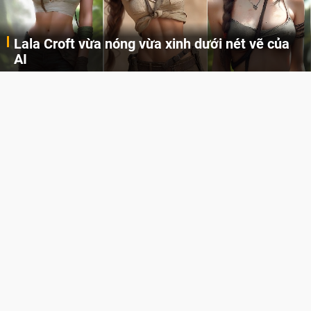
Khi AI Cosplay gái đẹp One Piece
Những cô nàng nóng bỏng Boa Hancock, Nico Robin, Nami, Yamato hay Perona được AI vẽ lại dưới hình thức Cosplay cực kỳ chuẩn chỉnh.