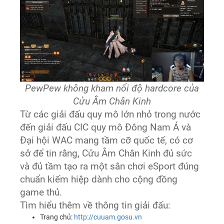
PewPew không kham nổi độ hardcore của
Cửu Âm Chân Kinh
Từ các giải đấu quy mô lớn nhỏ trong nước
đến giải đấu CIC quy mô Đông Nam Á và
Đại hội WAC mang tầm cỡ quốc tế, có cơ
sở để tin rằng, Cửu Âm Chân Kinh đủ sức
và đủ tầm tạo ra một sân chơi eSport đúng
chuẩn kiếm hiệp dành cho cộng đồng
game thủ.
Tìm hiểu thêm về thông tin giải đấu:
Trang chủ:
http://cuuam.gosu.vn