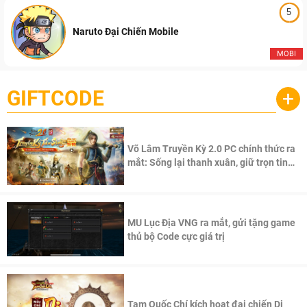
5
Naruto Đại Chiến Mobile
MOBI
GIFTCODE
+
Võ Lâm Truyền Kỳ 2.0 PC chính thức ra
mắt: Sống lại thanh xuân, giữ trọn tinh
thần Võ Lâm
MU Lục Địa VNG ra mắt, gửi tặng game
thủ bộ Code cực giá trị
Tam Quốc Chí kích hoạt đại chiến Di