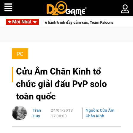
Mới Nhất
ới hành trình đầy cảm xúc, Team Falcons lên ngôi vô địch
Med
PC
Cửu Âm Chân Kinh tổ
chức giải đấu PvP solo
toàn quốc
Tran
24/04/2018
Nguồn: Cửu Âm
Huy
17:00:00
Chân Kinh