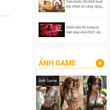
Tam Quốc Chí kích hoạt
đại chiến Di Lăng, tặng
siêu code giá trị dành
cho 100 độc giả đầu
tiên.
Chiến Địa Vô Song ra
mắt máy chủ VS57, sân
chơi đích thực dành cho
dân cày
ẢNH GAME
+
Lala Croft vừa nóng vừa xinh dưới nét vẽ
của AI
Ảnh Game