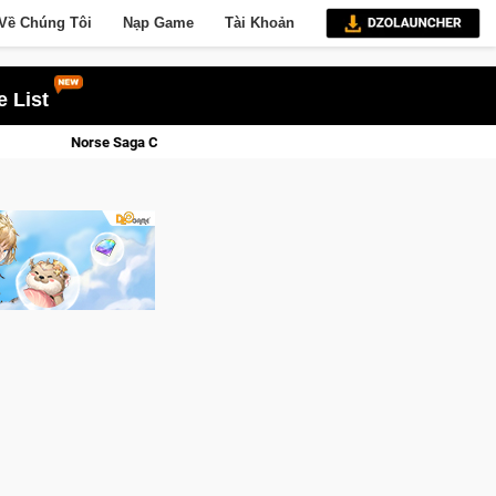
Về Chúng Tôi
Nạp Game
Tài Khoản
 List
losed Beta Tại Việt Nam Từ 04 – 11/08/2026
Gia Nhập Close