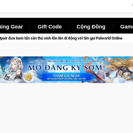
ing Gear
Gift Code
Cộng Đồng
Game
 với tên gọi Palworld Online
Norse Saga Chính Thức Mở Cửa C