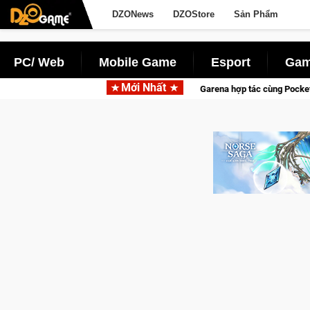
DZONews
DZOStore
Sản Phẩm
PC/ Web
Mobile Game
Esport
Gam
Mới Nhất
Garena hợp tác cùng Pocketpair đưa bom tấn săn thú sinh tồn lên di động