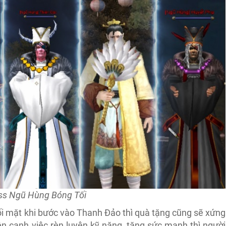
ss Ngũ Hùng Bóng Tối
ối mặt khi bước vào Thanh Đảo thì quà tặng cũng sẽ xứng
n cạnh việc rèn luyện kỹ năng, tăng sức mạnh thì người