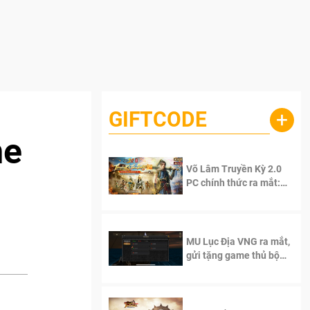
GIFTCODE
+
me
Võ Lâm Truyền Kỳ 2.0
PC chính thức ra mắt:
Sống lại thanh xuân, giữ
trọn tinh thần Võ Lâm
MU Lục Địa VNG ra mắt,
gửi tặng game thủ bộ
Code cực giá trị