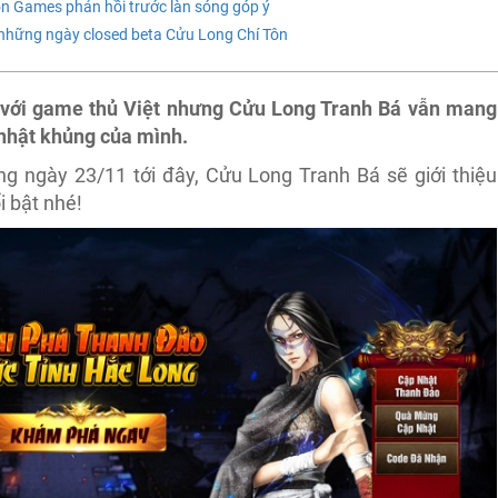
 Games phản hồi trước làn sóng góp ý
những ngày closed beta Cửu Long Chí Tôn
 với game thủ Việt nhưng Cửu Long Tranh Bá vẫn mang
nhật khủng của mình.
ng ngày 23/11 tới đây, Cửu Long Tranh Bá sẽ giới thiệu
i bật nhé!