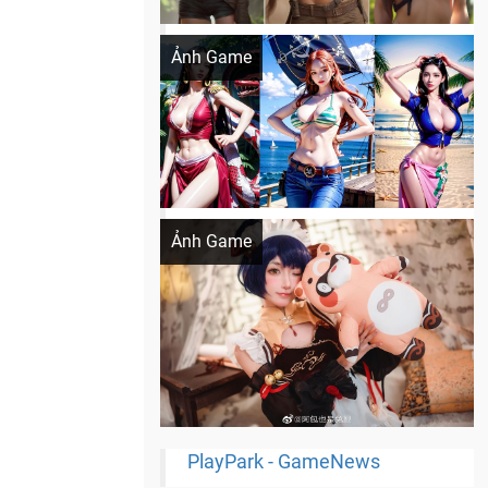
Khi AI Cosplay gái đẹp One Piece
Ảnh Game
Cosplay Xiangling siêu cute
Ảnh Game
PlayPark - GameNews