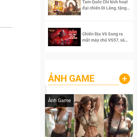
Tam Quốc Chí kích hoạt
đại chiến Di Lăng, tặng
siêu code giá trị dành
cho 100 độc giả đầu
tiên.
Chiến Địa Vô Song ra
mắt máy chủ VS57, sân
chơi đích thực dành cho
dân cày
ẢNH GAME
+
Lala Croft vừa nóng vừa xinh dưới nét vẽ
của AI
Ảnh Game