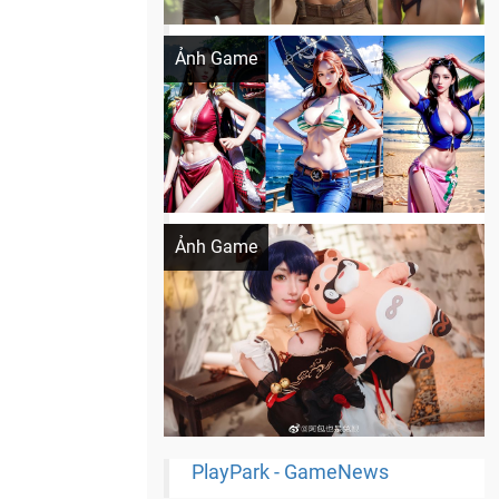
Khi AI Cosplay gái đẹp One Piece
Ảnh Game
Cosplay Xiangling siêu cute
Ảnh Game
PlayPark - GameNews