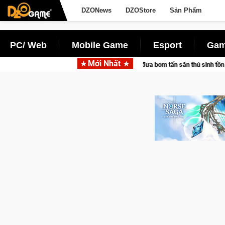
DZONews
DZOStore
Sản Phẩm
PC/ Web
Mobile Game
Esport
Gam
Mới Nhất
g Pocketpair đưa bom tấn săn thú sinh tồn lên di động với tên gọi Palworld On