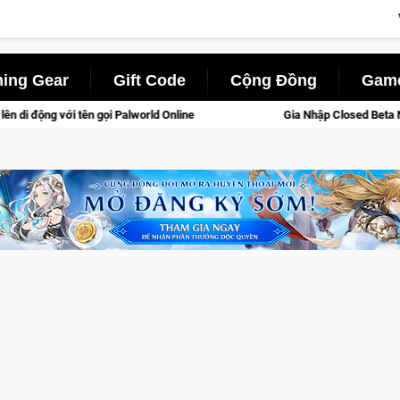
ing Gear
Gift Code
Cộng Đồng
Game
line
Gia Nhập Closed Beta Norse Saga: Cửu Giới Thức Tỉnh,