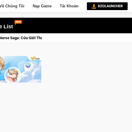
Về Chúng Tôi
Nạp Game
Tài Khoản
 List
 Săn DJI Osmo Pocket 3 Ngay Hôm Nay
Lineage W – Quyền lực 