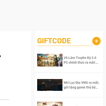
GIFTCODE
+
r
Võ Lâm Truyền Kỳ 2.0
PC chính thức ra mắt:
Sống lại thanh xuân, giữ
trọn tinh thần Võ Lâm
MU Lục Địa VNG ra mắt,
gửi tặng game thủ bộ
Code cực giá trị