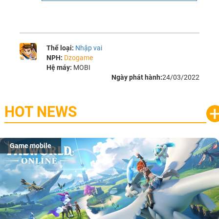
Thể loại:
Nhập vai
NPH:
Dzogame
Hệ máy:
MOBI
Ngày phát hành:
24/03/2022
HOT NEWS
Game mobile