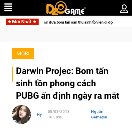
Mới Nhất
g Pocketpair đưa bom tấn săn thú sinh tồn lên di động với tên gọi Palworld Onl
MOBI
Darwin Projec: Bom tấn
sinh tồn phong cách
PUBG ấn định ngày ra mắt
05/03/2018
Nguồn:
Hy
10:30:00
Gematsu