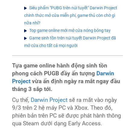
Siêu phẩm "PUBG trên núi tuyết" Darwin Project
chính thức mở cửa miễn phí, game thủ còn chờ gì
nữa nhỉ?
Top game online mới mở cửa nóng bỏng tay
Game sinh tồn trên núi tuyết Darwin Project đã
mở cửa cho tất cả mọi người
Tựa game online hành động sinh tồn
phong cách PUGB đầy ấn tượng
Darwin
Project
vừa ấn định ngày ra mắt ngay đầu
tháng 3 sắp tới.
Cụ thể,
Darwin Project
sẽ ra mắt vào ngày
9/3 trên 2 hệ máy PC và Xbox. Theo đó,
phiên bản trên PC sẽ được phát hành thông
qua Steam dưới dạng Early Access.