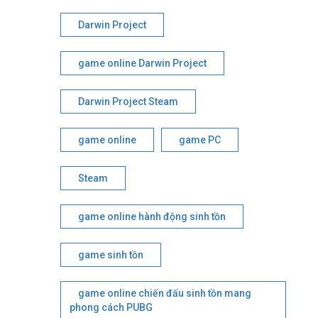
Darwin Project
game online Darwin Project
Darwin Project Steam
game online
game PC
Steam
game online hành động sinh tồn
game sinh tồn
game online chiến đấu sinh tồn mang
phong cách PUBG