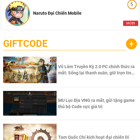
5
Naruto Đại Chiến Mobile
MOBI
GIFTCODE
+
Võ Lâm Truyền Kỳ 2.0 PC chính thức ra
mắt: Sống lại thanh xuân, giữ trọn tinh
thần Võ Lâm
MU Lục Địa VNG ra mắt, gửi tặng game
thủ bộ Code cực giá trị
Tam Quốc Chí kích hoạt đại chiến Di