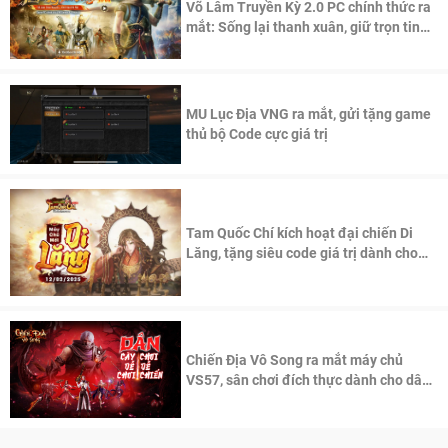
Võ Lâm Truyền Kỳ 2.0 PC chính thức ra
mắt: Sống lại thanh xuân, giữ trọn tinh
thần Võ Lâm
MU Lục Địa VNG ra mắt, gửi tặng game
thủ bộ Code cực giá trị
Tam Quốc Chí kích hoạt đại chiến Di
Lăng, tặng siêu code giá trị dành cho
100 độc giả đầu tiên.
Chiến Địa Vô Song ra mắt máy chủ
VS57, sân chơi đích thực dành cho dân
cày