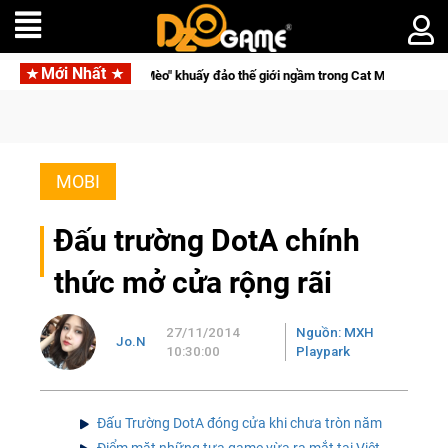
Mới Nhất
h "Đại ca Mèo" khuấy đảo thế giới ngầm trong Cat Mafia
MOBI
Đấu trường DotA chính
thức mở cửa rộng rãi
27/11/2014
Nguồn: MXH
Jo.N
10:30:00
Playpark
Đấu Trường DotA đóng cửa khi chưa tròn năm
Điểm mặt những tựa game vừa ra mắt tại Việt