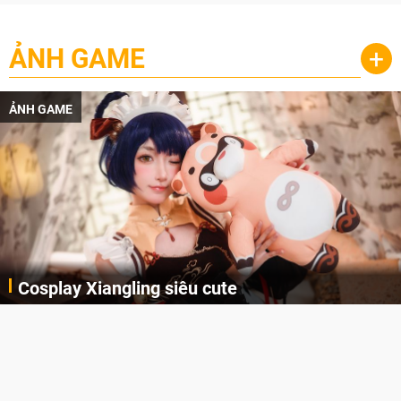
ẢNH GAME
+
ẢNH GAME
Cosplay Xiangling siêu cute
Cùng thưởng thức những hình ảnh cosplay Xiangling trong Genshin Impact siêu dễ thương của người dùng Weibo "阿包也是兔娘"