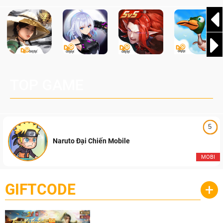
TOP GAME
5
Naruto Đại Chiến Mobile
MOBI
GIFTCODE
+