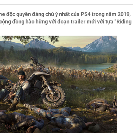
me độc quyền đáng chú ý nhất của PS4 trong năm 2019,
cộng đồng hào hững với đoạn trailer mới với tựa "Riding