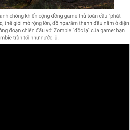
hanh chóng khiến cộng đồng game thủ toàn cầu "phát
, thế giới mở rộng lớn, đồ họa/âm thanh đều nằm ở diện
ường đoạn chiến đấu với Zombie "độc lạ" của game: bạn
mbie tràn tới như nước lũ.