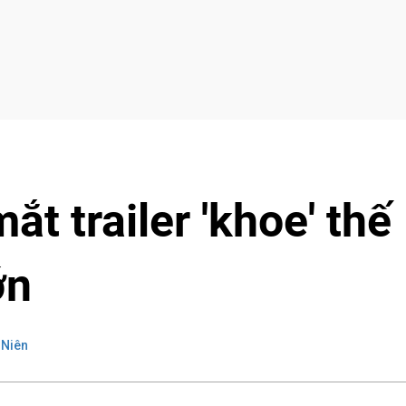
t trailer 'khoe' thế
ớn
 Niên