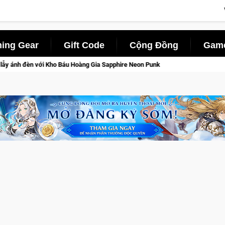
ing Gear
Gift Code
Cộng Đồng
Game
oàng Gia Sapphire Neon Punk