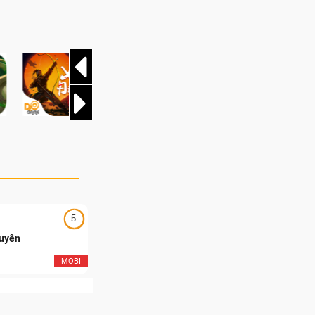
 tại Nhà Thi đấu
 Chung kết vô cùng
ôi của Team
t thúc một trong
và kịch tính nhất
5
5
Duyên
Ngạo Thiên Mobile
MOBI
MOB