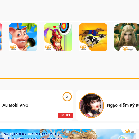
a lực hạng nặng, phòng thủ các
Playoffs thi đấu Offline
công và chinh phục các chiến
Tây Hồ (Hà Nội) và trận
ịch sử ngay hôm nay.
mãn nhãn với sự lên ng
Falcons, đánh dấu sự kế
những mùa giải hấp dẫn 
của Đột Kích Việt Nam.
5
Au Mobi VNG
Ngạo Kiếm Kỳ 
MOBI