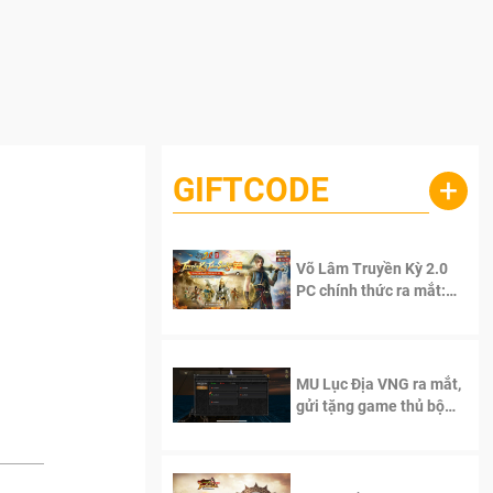
GIFTCODE
+
Võ Lâm Truyền Kỳ 2.0
PC chính thức ra mắt:
Sống lại thanh xuân, giữ
trọn tinh thần Võ Lâm
MU Lục Địa VNG ra mắt,
gửi tặng game thủ bộ
Code cực giá trị