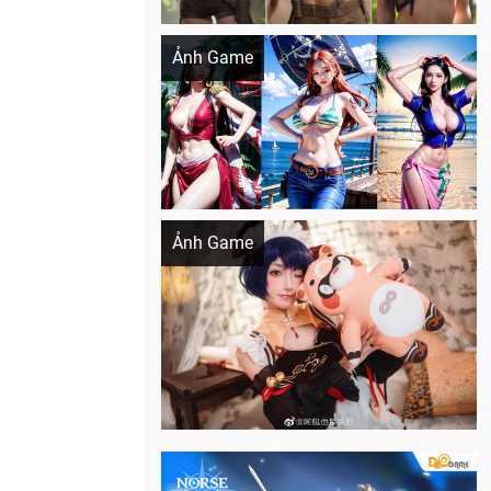
Khi AI Cosplay gái đẹp One Piece
Ảnh Game
Cosplay Xiangling siêu cute
Ảnh Game