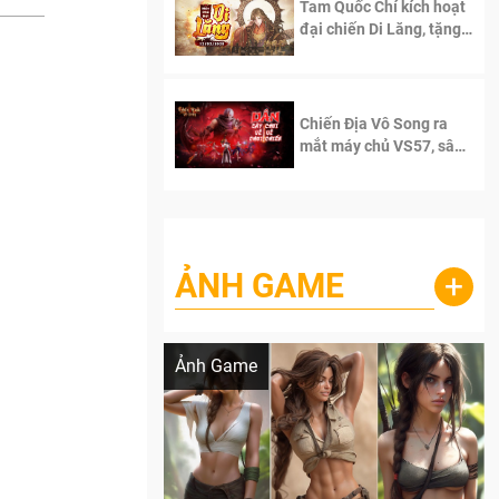
Tam Quốc Chí kích hoạt
đại chiến Di Lăng, tặng
siêu code giá trị dành
cho 100 độc giả đầu
tiên.
Chiến Địa Vô Song ra
mắt máy chủ VS57, sân
chơi đích thực dành cho
dân cày
ẢNH GAME
+
Lala Croft vừa nóng vừa xinh dưới nét vẽ
của AI
Ảnh Game