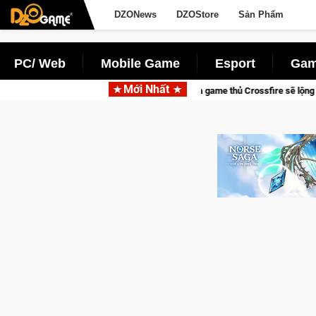
DZONews
DZOStore
Sản Phẩm
PC/ Web
Mobile Game
Esport
Gam
Mới Nhất
Trang bị của game thủ Crossfire sẽ lộng lẫy ánh đèn với Kho Báu H