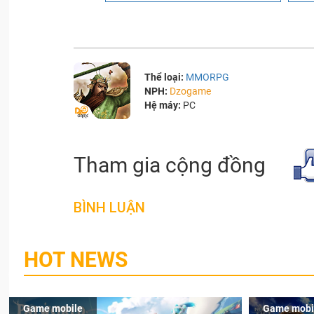
Thể loại:
MMORPG
NPH:
Dzogame
Hệ máy:
PC
Tham gia cộng đồng
BÌNH LUẬN
HOT NEWS
Game mobile
Game mobi