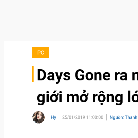
PC
Days Gone ra mắ
giới mở rộng l
Hy
25/01/2019 11:00:00
Nguồn: Thanh