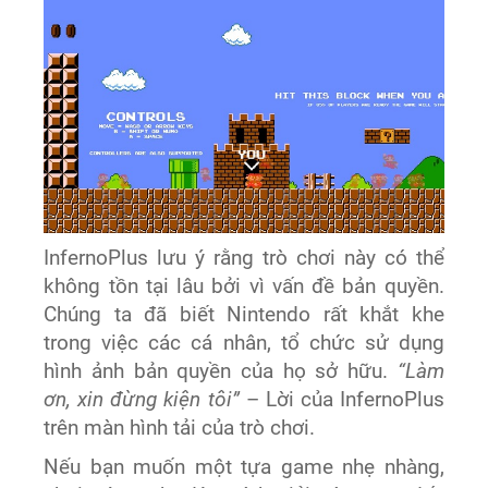
InfernoPlus
lưu ý rằng trò chơi này có thể
không tồn tại lâu bởi vì vấn đề bản quyền.
Chúng ta đã biết Nintendo rất khắt khe
trong việc các cá nhân, tổ chức sử dụng
hình ảnh bản quyền của họ sở hữu.
“Làm
ơn, xin đừng kiện tôi”
– Lời của
InfernoPlus
trên màn hình tải của trò chơi.
Nếu bạn muốn một tựa game nhẹ nhàng,