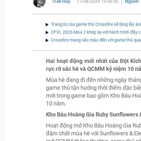
Tran Huy
17/08/2024 19:00:00
Nguồn: 
Trang bị của game thủ Crossfire sẽ lộng lẫy 
CFVL 2026 Mùa 2 khép lại với hành trình đầy c
Crossfire mang sắc màu đến với game thủ qua
Hai hoạt động mới nhất của Đột Kíc
rực rỡ sắc hè và QCMM kỷ niệm 10 n
Mùa hè đang đi đến những ngày tháng 
game thủ tận hưởng thời điểm đặc biệt
mới trong game bao gồm Kho Báu Hoà
10 năm.
Kho Báu Hoàng Gia Ruby Sunflowers 
Hoạt động mở Kho Báu Hoàng Gia Ruby
đậm chất mùa hè với Sunflowers & Ele