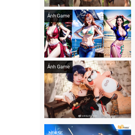
Khi AI Cosplay gái đẹp One Piece
Ảnh Game
Cosplay Xiangling siêu cute
Ảnh Game