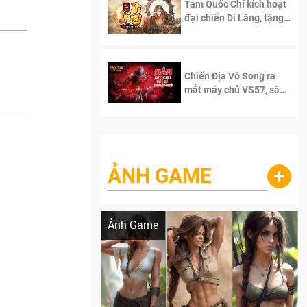
Tam Quốc Chí kích hoạt
đại chiến Di Lăng, tặng
siêu code giá trị dành
cho 100 độc giả đầu
tiên.
Chiến Địa Vô Song ra
mắt máy chủ VS57, sân
chơi đích thực dành cho
dân cày
ẢNH GAME
+
Lala Croft vừa nóng vừa xinh dưới nét vẽ
của AI
Ảnh Game