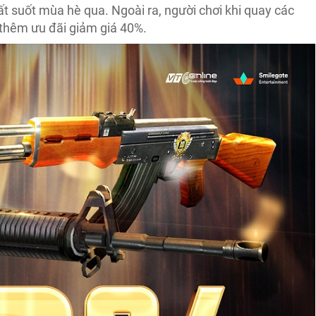
 suốt mùa hè qua. Ngoài ra, người chơi khi quay các
thêm ưu đãi giảm giá 40%.