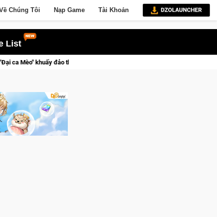
Về Chúng Tôi
Nạp Game
Tài Khoản
 List
ng Cat Mafia
Tran