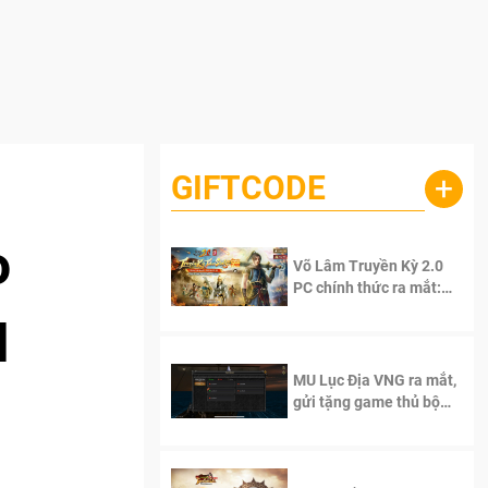
GIFTCODE
+
o
Võ Lâm Truyền Kỳ 2.0
PC chính thức ra mắt:
Sống lại thanh xuân, giữ
M
trọn tinh thần Võ Lâm
MU Lục Địa VNG ra mắt,
gửi tặng game thủ bộ
Code cực giá trị