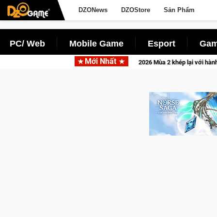
DZONews
DZOStore
Sản Phẩm
PC/ Web
Mobile Game
Esport
Gam
Mới Nhất
CFVL 2026 Mùa 2 khép lại với hành trình đầy cảm xúc, Team Falcons lên ngô