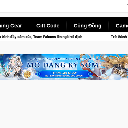
ing Gear
Gift Code
Cộng Đồng
Game
i vô địch
Trở thành "Đại ca Mèo" khuấy đảo thế giới ngầm tro