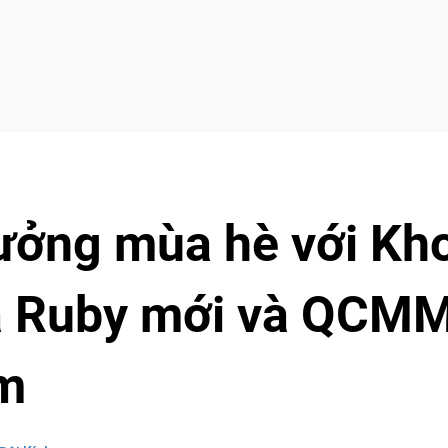
hưởng mùa hè với Kh
a Ruby mới và QCM
ăm