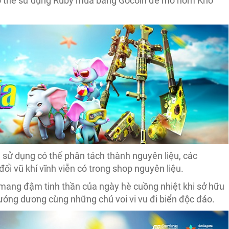
 thể sử dụng Ruby mua bằng Gocoin để mở hòm Kho
ử dụng có thể phân tách thành nguyên liệu, các
ổi vũ khí vĩnh viễn có trong shop nguyên liệu.
 mang đậm tinh thần của ngày hè cuồng nhiệt khi sở hữu
 hướng dương cùng những chú voi vi vu đi biển độc đáo.