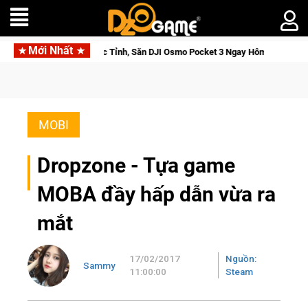
Mới Nhất
Cửu Giới Thức Tỉnh, Săn DJI Osmo Pocket 3 Ngay Hôm Nay
Li
MOBI
Dropzone - Tựa game
MOBA đầy hấp dẫn vừa ra
mắt
17/02/2017
Nguồn:
Sammy
11:00:00
Steam