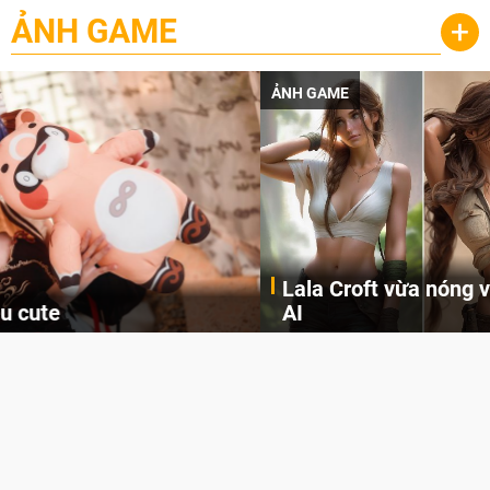
ẢNH GAME
+
ẢNH GAME
Lala Croft vừa nóng vừa xinh dưới nét vẽ của
AI
Cùng đến với những hình ảnh Lala Croft của Tomb Raider dưới nét vẽ của AI. Một cô nàng xinh đẹp, nóng bỏng nhưng cũng rắn rỏi và mạnh mẽ.