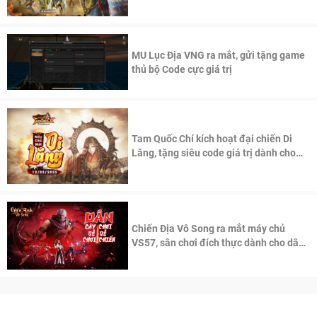
thần Võ Lâm
MU Lục Địa VNG ra mắt, gửi tặng game
thủ bộ Code cực giá trị
Tam Quốc Chí kích hoạt đại chiến Di
Lăng, tặng siêu code giá trị dành cho
100 độc giả đầu tiên.
Chiến Địa Vô Song ra mắt máy chủ
VS57, sân chơi đích thực dành cho dân
cày