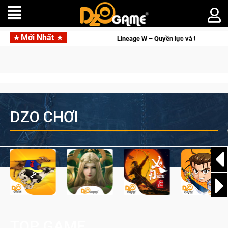
Mới Nhất
lực và tài phú sẽ về tay kẻ đoạt được Vương Quyền thành Kent sắp tới!
DZO CHƠI
TOP GAME