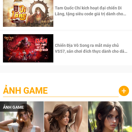
Tam Quốc Chí kích hoạt đại chiến Di
Lăng, tặng siêu code giá trị dành cho
100 độc giả đầu tiên.
Chiến Địa Vô Song ra mắt máy chủ
VS57, sân chơi đích thực dành cho dân
cày
ẢNH GAME
+
ẢNH GAME