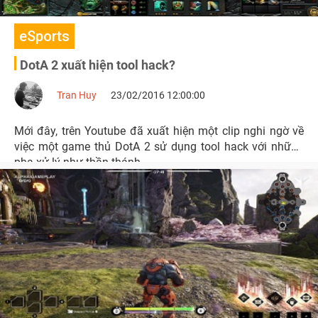
eSports
DotA 2 xuất hiện tool hack?
Tran Huy
23/02/2016 12:00:00
Mới đây, trên Youtube đã xuất hiện một clip nghi ngờ về
việc một game thủ DotA 2 sử dụng tool hack với những
pha xử lý như thần thánh.