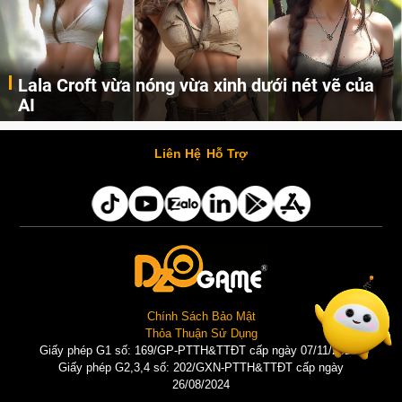
Lala Croft vừa nóng vừa xinh dưới nét vẽ của
AI
Cùng đến với những hình ảnh Lala Croft của Tomb Raider dưới nét vẽ của AI. Một cô nàng xinh đẹp, nóng bỏng nhưng cũng rắn rỏi và mạnh mẽ.
Liên Hệ
Hỗ Trợ
Chính Sách Bảo Mật
Thỏa Thuận Sử Dụng
Giấy phép G1 số: 169/GP-PTTH&TTĐT cấp ngày 07/11/2025 |
Giấy phép G2,3,4 số: 202/GXN-PTTH&TTĐT cấp ngày
26/08/2024