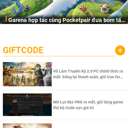
Garena hợp tác cùng Pocketpair đưa bom tấn
Garena Singapore hôm nay đã công bố Palworld Online,
săn thú sinh tồn lên di động với tên gọi
một cuộc phiêu lưu sinh tồn nhiều người chơi mới hiện
Palworld Online
đang được phát triển dựa trên IP Palworld nổi tiếng toàn
cầu, theo giấy phép chính thức từ công ty game Nhật Bản
GIFTCODE
+
Pocketpair, Inc.
Võ Lâm Truyền Kỳ 2.0 PC chính thức ra
mắt: Sống lại thanh xuân, giữ trọn tinh
thần Võ Lâm
MU Lục Địa VNG ra mắt, gửi tặng game
thủ bộ Code cực giá trị