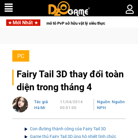
Mới Nhất
– Game đua xe mô tô PvP sở hữu vật lý siêu thực
Medal Hunte
PC
Fairy Tail 3D thay đổi toàn
diện trong tháng 4
Tác giả
11/04/2014
Nguồn: Nguồn
Hà Mi
00:01:00
NPH
Con đường thành công của Fairy Tail 3D
Game thủ Fairy Tail 3D ủng hộ nhiệt tình chức