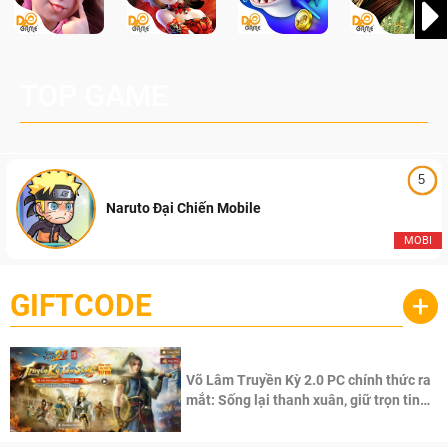
TOP GAME
5
Naruto Đại Chiến Mobile
MOBI
GIFTCODE
+
Võ Lâm Truyền Kỳ 2.0 PC chính thức ra
mắt: Sống lại thanh xuân, giữ trọn tinh
thần Võ Lâm