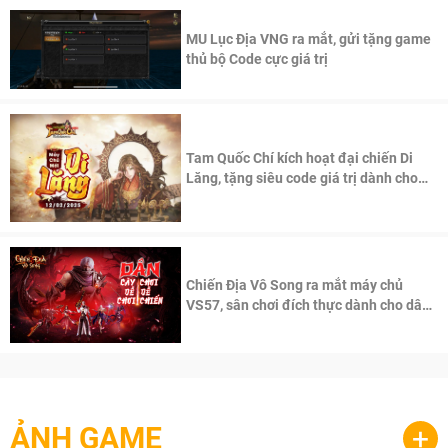
MU Lục Địa VNG ra mắt, gửi tặng game
thủ bộ Code cực giá trị
Tam Quốc Chí kích hoạt đại chiến Di
Lăng, tặng siêu code giá trị dành cho
100 độc giả đầu tiên.
Chiến Địa Vô Song ra mắt máy chủ
VS57, sân chơi đích thực dành cho dân
cày
ẢNH GAME
+