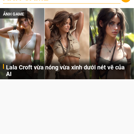
ẢNH GAME
Lala Croft vừa nóng vừa xinh dưới nét vẽ của
AI
Cùng đến với những hình ảnh Lala Croft của Tomb Raider dưới nét vẽ của AI. Một cô nàng xinh đẹp, nóng bỏng nhưng cũng rắn rỏi và mạnh mẽ.