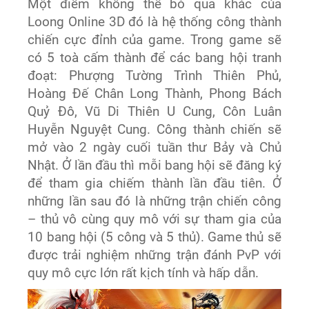
Một điểm không thể bỏ qua khác của
Loong Online 3D đó là hệ thống công thành
chiến cực đỉnh của game. Trong game sẽ
có 5 toà cấm thành để các bang hội tranh
đoạt: Phượng Tường Trình Thiên Phủ,
Hoàng Đế Chân Long Thành, Phong Bách
Quỷ Đô, Vũ Di Thiên U Cung, Côn Luân
Huyễn Nguyệt Cung. Công thành chiến sẽ
mở vào 2 ngày cuối tuần thư Bảy và Chủ
Nhật. Ở lần đầu thì mỗi bang hội sẽ đăng ký
để tham gia chiếm thành lần đầu tiên. Ở
những lần sau đó là những trận chiến công
– thủ vô cùng quy mô với sự tham gia của
10 bang hội (5 công và 5 thủ). Game thủ sẽ
được trải nghiệm những trận đánh PvP với
quy mô cực lớn rất kịch tính và hấp dẫn.