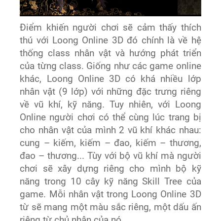
Điểm khiến người chơi sẽ cảm thấy thích
thú với Loong Online 3D đó chính là về hệ
thống class nhân vật và hướng phát triển
của từng class. Giống như các game online
khác, Loong Online 3D có khá nhiều lớp
nhân vật (9 lớp) với những đặc trưng riêng
về vũ khí, kỹ năng. Tuy nhiên, với Loong
Online người chơi có thể cùng lúc trang bị
cho nhân vật của mình 2 vũ khí khác nhau:
cung – kiếm, kiếm – đao, kiếm – thương,
đao – thương... Tùy với bộ vũ khí mà người
chơi sẽ xây dựng riêng cho mình bộ kỹ
năng trong 10 cây kỹ năng Skill Tree của
game. Mỗi nhân vật trong Loong Online 3D
từ sẽ mang một màu sắc riêng, một dấu ấn
riêng từ chủ nhân của nó.