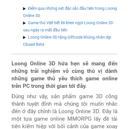
Điểm qua những nét đặc sắc đầu tiên trong Loong
Online 3D
Game thủ Việt hết lời khen ngợi Loong Online 3D
sau ngày ra mất đầu tiên
Loong Online 3D tặng Giftcode khủng nhân dịp
Closed Beta
Loong Online 3D hứa hẹn sẽ mang đến
những trải nghiệm vô cùng thú vị dành
những game thủ yêu thích game online
trên PC trong thời gian tới đây.
Đúng như vậy, sản phẩm game 3D công
thành tuyệt đỉnh mà chúng tôi muốn nhắc
đến ở đây chính là Loong Online 3D. Đây là
một tựa game online MMORPG lấy đề tài
tiên kiếm hiệp với bối cảnh của game xoay