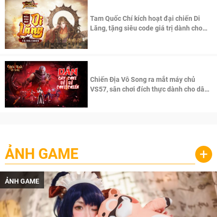
Tam Quốc Chí kích hoạt đại chiến Di
Lăng, tặng siêu code giá trị dành cho
100 độc giả đầu tiên.
Chiến Địa Vô Song ra mắt máy chủ
VS57, sân chơi đích thực dành cho dân
cày
ẢNH GAME
+
ẢNH GAME