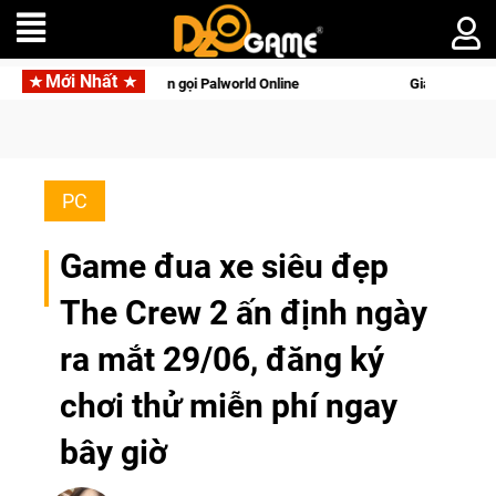
Mới Nhất
động với tên gọi Palworld Online
Gia Nhập Closed Beta Norse
PC
Game đua xe siêu đẹp
The Crew 2 ấn định ngày
ra mắt 29/06, đăng ký
chơi thử miễn phí ngay
bây giờ