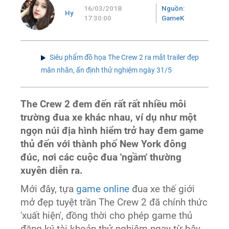
16/03/2018
Nguồn:
Hy
17:30:00
GameK
Siêu phẩm đồ họa The Crew 2 ra mắt trailer đẹp
mãn nhãn, ấn định thử nghiệm ngày 31/5
The Crew 2 đem đến rất rất nhiều môi
trường đua xe khác nhau, ví dụ như một
ngọn núi địa hình hiểm trở hay đem game
thủ đến với thành phố New York đông
đúc, nơi các cuộc đua 'ngầm' thường
xuyên diễn ra.
Mới đây, tựa
game online
đua xe thế giới
mở đẹp tuyệt trần The Crew 2 đã chính thức
'xuất hiện', đồng thời cho phép game thủ