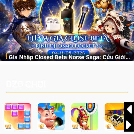
Gia Nhập Closed Beta Norse Saga: Cửu Giới
Bước chân vào Norse Saga: Cửu Giới Thức Tỉnh và sẵn
Thức Tỉnh, Săn DJI Osmo Pocket 3 Ngay Hôm
sàng đón nhận hàng loạt sự kiện hấp dẫn, phần thưởng
Nay
độc quyền cùng vô vàn bất ngờ đang chờ được khám phá!
DZO CHƠI