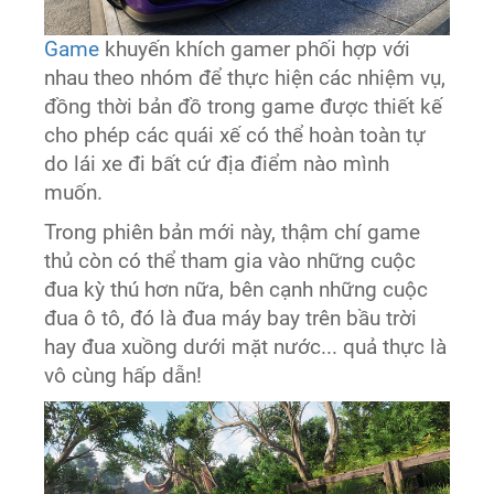
Game
khuyến khích gamer phối hợp với
nhau theo nhóm để thực hiện các nhiệm vụ,
đồng thời bản đồ trong game được thiết kế
cho phép các quái xế có thể hoàn toàn tự
do lái xe đi bất cứ địa điểm nào mình
muốn.
Trong phiên bản mới này, thậm chí game
thủ còn có thể tham gia vào những cuộc
đua kỳ thú hơn nữa, bên cạnh những cuộc
đua ô tô, đó là đua máy bay trên bầu trời
hay đua xuồng dưới mặt nước... quả thực là
vô cùng hấp dẫn!