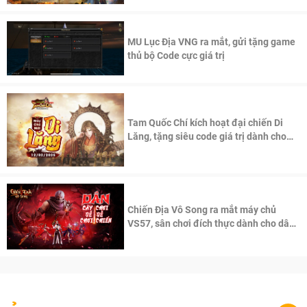
MU Lục Địa VNG ra mắt, gửi tặng game
thủ bộ Code cực giá trị
Tam Quốc Chí kích hoạt đại chiến Di
Lăng, tặng siêu code giá trị dành cho
100 độc giả đầu tiên.
Chiến Địa Vô Song ra mắt máy chủ
VS57, sân chơi đích thực dành cho dân
cày