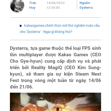
Tran
14/06/2022
Nguồn:
Huy
12:30:00
Dysterra
Kakaogames chính thức mở thử nghiệm toàn cầu
cho ‘Dysterra’ - Ngại gì không thử?
Dysterra, tựa game thuộc thể loại FPS sinh
tồn multiplayer được Kakao Games (CEO
Cho Gye-hyun) cung cấp dịch vụ và phát
triển bởi Reality MagiQ (CEO Kim Sung-
kyun), sẽ tham gia sự kiện Steam Next
Fest trong vòng một tuần từ ngày 14/06
đến 21/06.