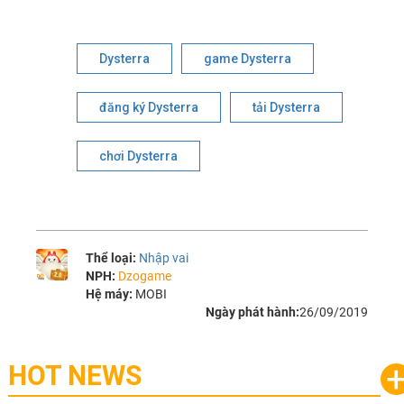
Dysterra
game Dysterra
đăng ký Dysterra
tải Dysterra
chơi Dysterra
Thể loại:
Nhập vai
NPH:
Dzogame
Hệ máy:
MOBI
Ngày phát hành:
26/09/2019
HOT NEWS