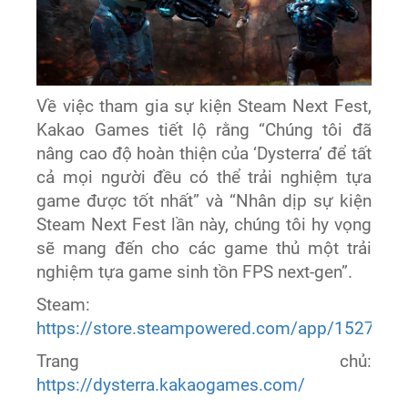
Về việc tham gia sự kiện Steam Next Fest,
Kakao Games tiết lộ rằng “Chúng tôi đã
nâng cao độ hoàn thiện của ‘Dysterra’ để tất
cả mọi người đều có thể trải nghiệm tựa
game được tốt nhất” và “Nhân dịp sự kiện
Steam Next Fest lần này, chúng tôi hy vọng
sẽ mang đến cho các game thủ một trải
nghiệm tựa game sinh tồn FPS next-gen”.
Steam:
https://store.steampowered.com/app/1527890/
Trang chủ:
https://dysterra.kakaogames.com/