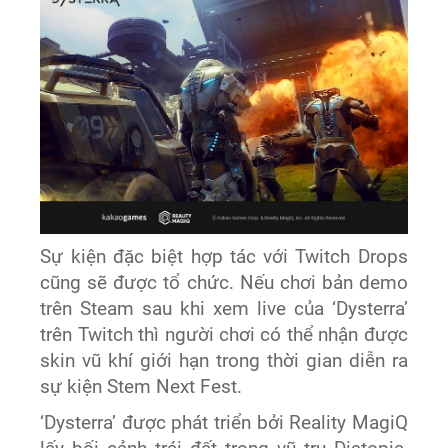
Sự kiện đặc biệt hợp tác với Twitch Drops
cũng sẽ được tổ chức. Nếu chơi bản demo
trên Steam sau khi xem live của ‘Dysterra’
trên Twitch thì người chơi có thể nhận được
skin vũ khí giới hạn trong thời gian diễn ra
sự kiện Stem Next Fest.
‘Dysterra’ được phát triển bởi Reality MagiQ