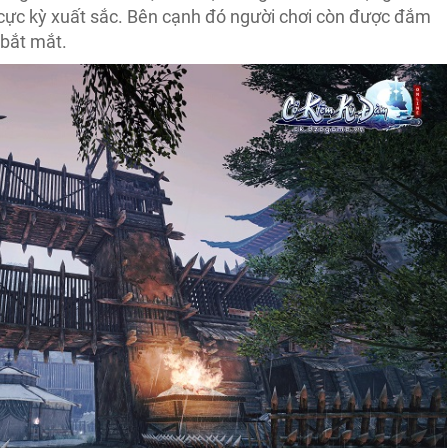
 cực kỳ xuất sắc. Bên cạnh đó người chơi còn được đắm
 bắt mắt.