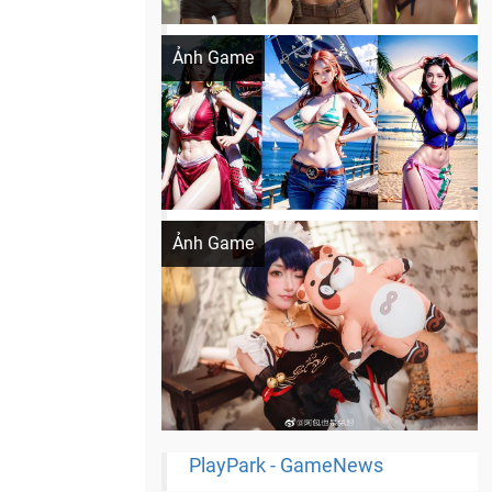
Khi AI Cosplay gái đẹp One Piece
Ảnh Game
Cosplay Xiangling siêu cute
Ảnh Game
PlayPark - GameNews