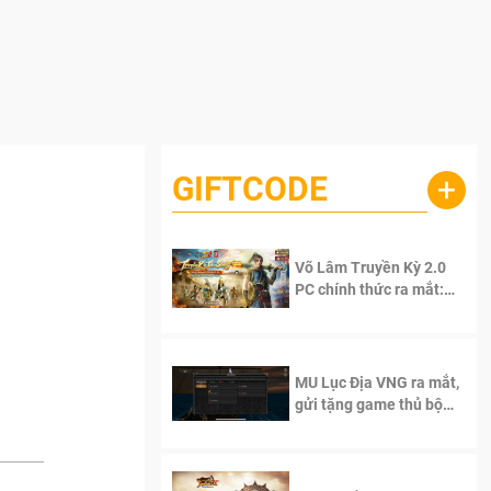
GIFTCODE
+
Võ Lâm Truyền Kỳ 2.0
PC chính thức ra mắt:
Sống lại thanh xuân, giữ
trọn tinh thần Võ Lâm
MU Lục Địa VNG ra mắt,
gửi tặng game thủ bộ
Code cực giá trị