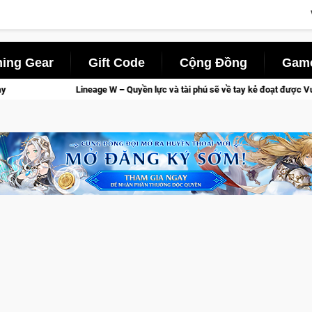
ing Gear
Gift Code
Cộng Đồng
Game
ài phú sẽ về tay kẻ đoạt được Vương Quyền thành Kent sắp tới!