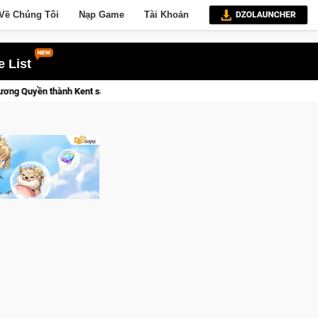
Về Chúng Tôi
Nạp Game
Tài Khoản
 List
Trial Xtreme Freedom – Game đua xe mô tô PvP sở hữu vật lý siêu thực