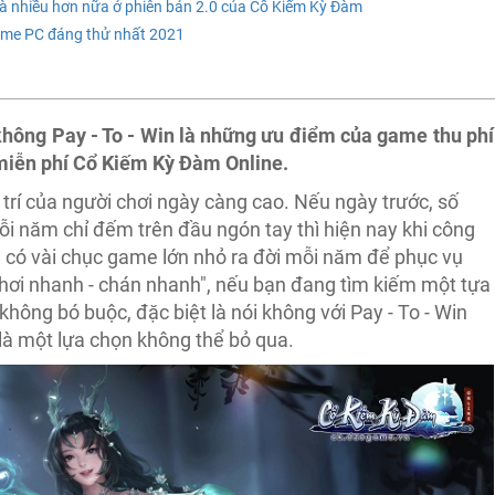
 và nhiều hơn nữa ở phiên bản 2.0 của Cổ Kiếm Kỳ Đàm
game PC đáng thử nhất 2021
không Pay - To - Win là những ưu điểm của game thu phí
 miễn phí Cổ Kiếm Kỳ Đàm Online.
i trí của người chơi ngày càng cao. Nếu ngày trước, số
i năm chỉ đếm trên đầu ngón tay thì hiện nay khi công
m có vài chục game lớn nhỏ ra đời mỗi năm để phục vụ
chơi nhanh - chán nhanh", nếu bạn đang tìm kiếm một tựa
không bó buộc, đặc biệt là nói không với Pay
-
To
-
Win
là một lựa chọn không thể bỏ qua.