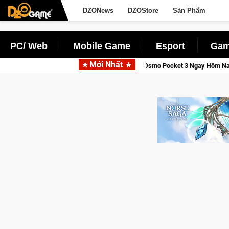
DZONews
DZOStore
Sản Phẩm
PC/ Web
Mobile Game
Esport
Gam
Mới Nhất
n DJI Osmo Pocket 3 Ngay Hôm Nay
Lineage W – Quyền lực và t