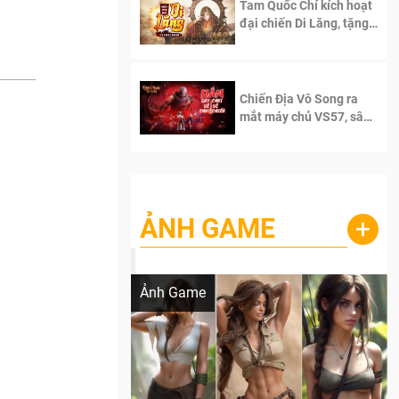
Tam Quốc Chí kích hoạt
đại chiến Di Lăng, tặng
siêu code giá trị dành
cho 100 độc giả đầu
tiên.
Chiến Địa Vô Song ra
mắt máy chủ VS57, sân
chơi đích thực dành cho
dân cày
ẢNH GAME
+
Lala Croft vừa nóng vừa xinh dưới nét vẽ
của AI
Ảnh Game