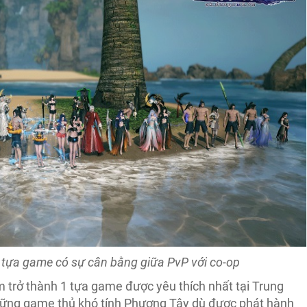
 tựa game có sự cân bằng giữa PvP với co-op
 trở thành 1 tựa game được yêu thích nhất tại Trung
ững game thủ khó tính Phương Tây dù được phát hành