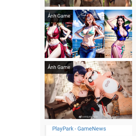
Khi AI Cosplay gái đẹp One Piece
Ảnh Game
Cosplay Xiangling siêu cute
Ảnh Game
PlayPark - GameNews