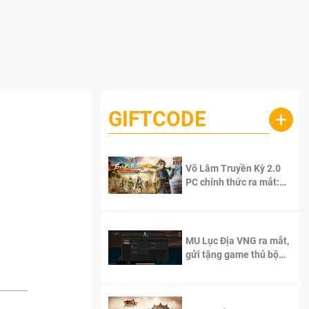
GIFTCODE
+
Võ Lâm Truyền Kỳ 2.0
PC chính thức ra mắt:
Sống lại thanh xuân, giữ
trọn tinh thần Võ Lâm
MU Lục Địa VNG ra mắt,
gửi tặng game thủ bộ
Code cực giá trị