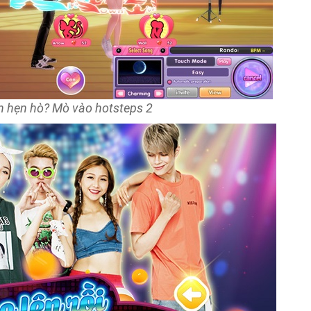
 hẹn hò? Mò vào hotsteps 2