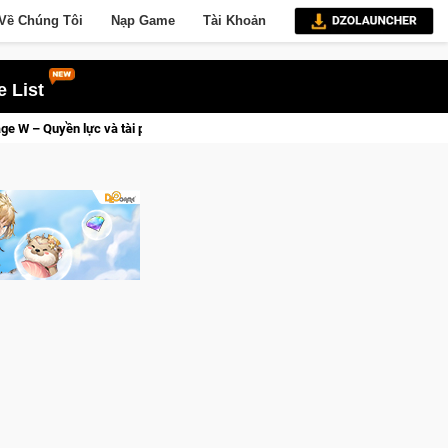
Về Chúng Tôi
Nạp Game
Tài Khoản
 List
 đoạt được Vương Quyền thành Kent sắp tới!
Medal Hunter: Gam