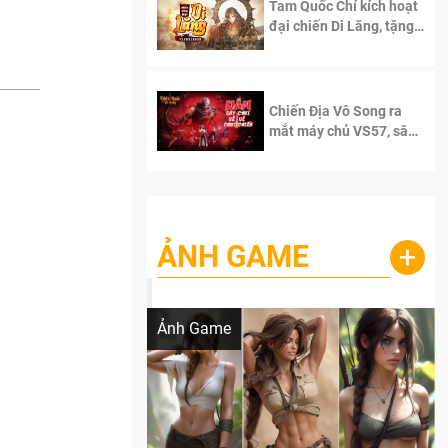
Tam Quốc Chí kích hoạt
đại chiến Di Lăng, tặng
siêu code giá trị dành
cho 100 độc giả đầu
tiên.
Chiến Địa Vô Song ra
mắt máy chủ VS57, sân
chơi đích thực dành cho
dân cày
ẢNH GAME
+
Lala Croft vừa nóng vừa xinh dưới nét vẽ
của AI
Ảnh Game