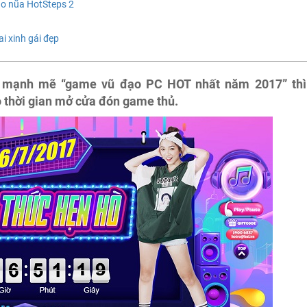
ạo nũa HotSteps 2
ai xinh gái đẹp
ệp mạnh mẽ “game vũ đạo PC HOT nhất năm 2017” thì
o thời gian mở cửa đón game thủ.