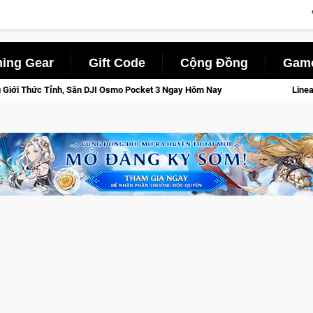
ing Gear
Gift Code
Cộng Đồng
Game
 Ngay Hôm Nay
Lineage W – Quyền lực và tài phú sẽ về tay kẻ