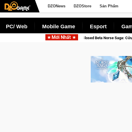
DZONews
DZOStore
Sản Phẩm
PC/ Web
Mobile Game
Esport
Gam
Mới Nhất
a Nhập Closed Beta Norse Saga: Cửu Giới Thức Tỉnh, Săn DJI Osmo Pocket 3