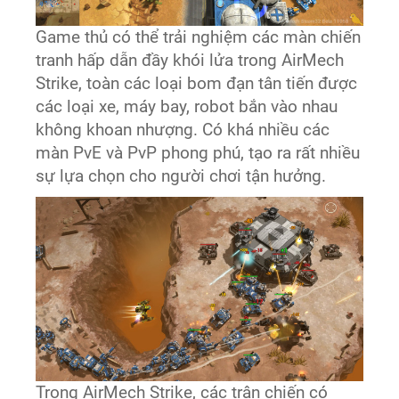
Game thủ có thể trải nghiệm các màn chiến
tranh hấp dẫn đầy khói lửa trong AirMech
Strike, toàn các loại bom đạn tân tiến được
các loại xe, máy bay, robot bắn vào nhau
không khoan nhượng. Có khá nhiều các
màn PvE và PvP phong phú, tạo ra rất nhiều
sự lựa chọn cho người chơi tận hưởng.
Trong AirMech Strike, các trận chiến có