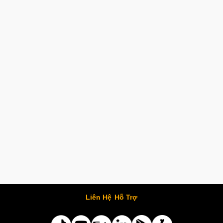
Liên Hệ
Hỗ Trợ