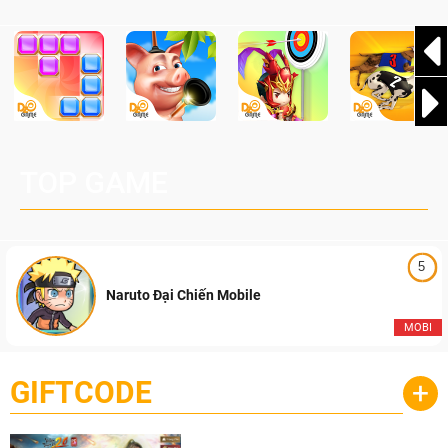
TOP GAME
5
Naruto Đại Chiến Mobile
MOBI
GIFTCODE
+