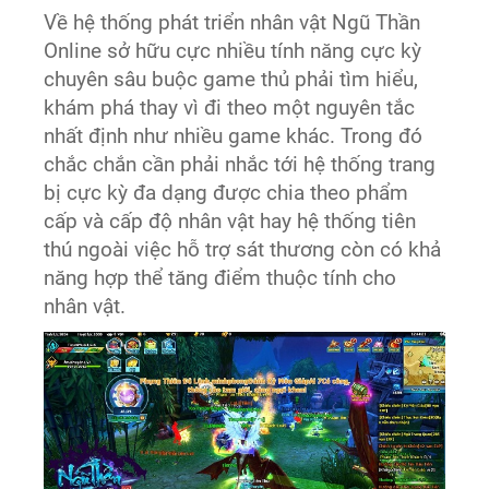
Về hệ thống phát triển nhân vật Ngũ Thần
Online sở hữu cực nhiều tính năng cực kỳ
chuyên sâu buộc game thủ phải tìm hiểu,
khám phá thay vì đi theo một nguyên tắc
nhất định như nhiều game khác. Trong đó
chắc chắn cần phải nhắc tới hệ thống trang
bị cực kỳ đa dạng được chia theo phẩm
cấp và cấp độ nhân vật hay hệ thống tiên
thú ngoài việc hỗ trợ sát thương còn có khả
năng hợp thể tăng điểm thuộc tính cho
nhân vật.