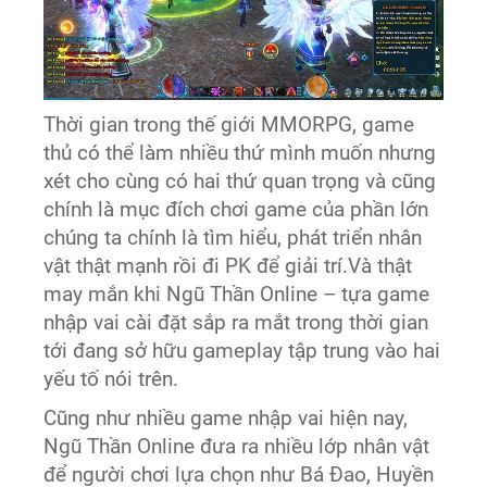
Thời gian trong thế giới MMORPG, game
thủ có thể làm nhiều thứ mình muốn nhưng
xét cho cùng có hai thứ quan trọng và cũng
chính là mục đích chơi game của phần lớn
chúng ta chính là tìm hiểu, phát triển nhân
vật thật mạnh rồi đi PK để giải trí.Và thật
may mắn khi Ngũ Thần Online – tựa game
nhập vai cài đặt sắp ra mắt trong thời gian
tới đang sở hữu gameplay tập trung vào hai
yếu tố nói trên.
Cũng như nhiều game nhập vai hiện nay,
Ngũ Thần Online đưa ra nhiều lớp nhân vật
để người chơi lựa chọn như Bá Đao, Huyền