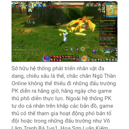
Sở hữu hệ thống phát triển nhân vật đa
dang, chiêu sâu là thế, chắc chắn Ngũ Thần
Online không thể thiếu đi những đấu trường
PK diễn ra hằng giờ, hằng ngày cho game
thủ phô diễn thực lực. Ngoài hệ thống PK
tự do cá nhân trên khắp các bản đồ, game
thủ có thể tham gia hoạt động phó bản tổ
đội hoặc trong những đấu trường như Võ
Lâm Tranh Bá 1vs1, Hoa Sơn Luận Kiếm,