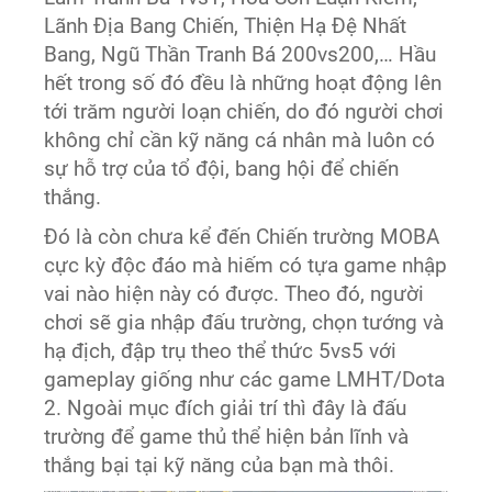
Lãnh Địa Bang Chiến, Thiện Hạ Đệ Nhất
Bang, Ngũ Thần Tranh Bá 200vs200,… Hầu
hết trong số đó đều là những hoạt động lên
tới trăm người loạn chiến, do đó người chơi
không chỉ cần kỹ năng cá nhân mà luôn có
sự hỗ trợ của tổ đội, bang hội để chiến
thắng.
Đó là còn chưa kể đến Chiến trường MOBA
cực kỳ độc đáo mà hiếm có tựa game nhập
vai nào hiện này có được. Theo đó, người
chơi sẽ gia nhập đấu trường, chọn tướng và
hạ địch, đập trụ theo thể thức 5vs5 với
gameplay giống như các game LMHT/Dota
2. Ngoài mục đích giải trí thì đây là đấu
trường để game thủ thể hiện bản lĩnh và
thắng bại tại kỹ năng của bạn mà thôi.