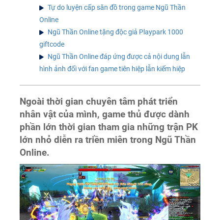
Tự do luyện cấp săn đồ trong game Ngũ Thần
Online
Ngũ Thần Online tặng độc giả Playpark 1000
giftcode
Ngũ Thần Online đáp ứng được cả nội dung lẫn
hình ảnh đối với fan game tiên hiệp lẫn kiếm hiệp
Ngoài thời gian chuyên tâm phát triển
nhân vật của mình, game thủ được dành
phần lớn thời gian tham gia những trận PK
lớn nhỏ diễn ra triền miên trong Ngũ Thần
Online.