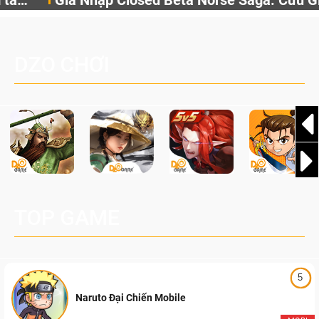
Bước chân vào Norse Saga: Cửu Giới Thức Tỉnh và sẵn
Thức Tỉnh, Săn DJI Osmo Pocket 3 Ngay Hôm
sàng đón nhận hàng loạt sự kiện hấp dẫn, phần thưởng
Nay
độc quyền cùng vô vàn bất ngờ đang chờ được khám phá!
DZO CHƠI
TOP GAME
5
Naruto Đại Chiến Mobile