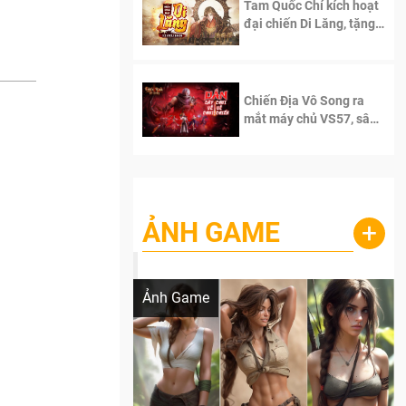
Tam Quốc Chí kích hoạt
đại chiến Di Lăng, tặng
siêu code giá trị dành
cho 100 độc giả đầu
tiên.
Chiến Địa Vô Song ra
mắt máy chủ VS57, sân
chơi đích thực dành cho
dân cày
ẢNH GAME
+
Lala Croft vừa nóng vừa xinh dưới nét vẽ
của AI
Ảnh Game