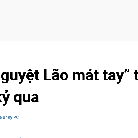
guyệt Lão mát tay” 
kỷ qua
 Gunny PC