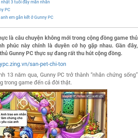
h nhật 3 tuổi đầy mãn nhãn
ny PC
h anh em gắn kết ở Gunny PC
 thực là câu chuyện không mới trong cộng đồng game thủ
nh phúc này chính là duyên cớ họ gặp nhau. Gần đây,
thủ Gunny PC thực sự đang rất thu hút cộng đồng.
ypc.zing.vn/san-pet-chi-ton
nh 13 năm qua, Gunny PC trở thành “nhân chứng sống”
g trong game đến cả đời thật.