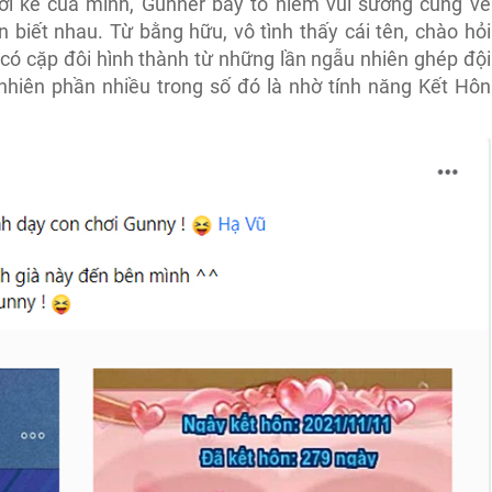
 lời kể của mình, Gunner bày tỏ niềm vui sướng cùng vẻ
 biết nhau. Từ bằng hữu, vô tình thấy cái tên, chào hỏi
 có cặp đôi hình thành từ những lần ngẫu nhiên ghép đội
 nhiên phần nhiều trong số đó là nhờ tính năng Kết Hôn