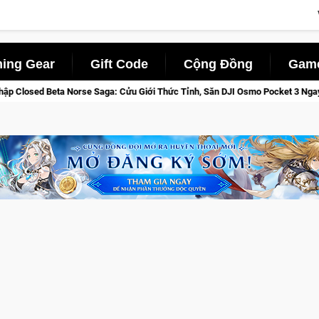
ing Gear
Gift Code
Cộng Đồng
Game
 Thức Tỉnh, Săn DJI Osmo Pocket 3 Ngay Hôm Nay
Lineage W 