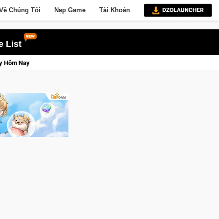
Về Chúng Tôi
Nạp Game
Tài Khoản
 List
– Quyền lực và tài phú sẽ về tay kẻ đoạt được Vương Quyền thành Kent sắp tới