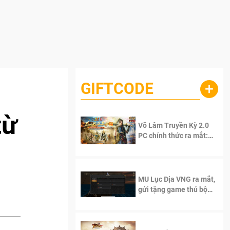
GIFTCODE
+
từ
Võ Lâm Truyền Kỳ 2.0
PC chính thức ra mắt:
Sống lại thanh xuân, giữ
trọn tinh thần Võ Lâm
MU Lục Địa VNG ra mắt,
gửi tặng game thủ bộ
Code cực giá trị