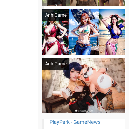
Khi AI Cosplay gái đẹp One Piece
Ảnh Game
Cosplay Xiangling siêu cute
Ảnh Game
PlayPark - GameNews