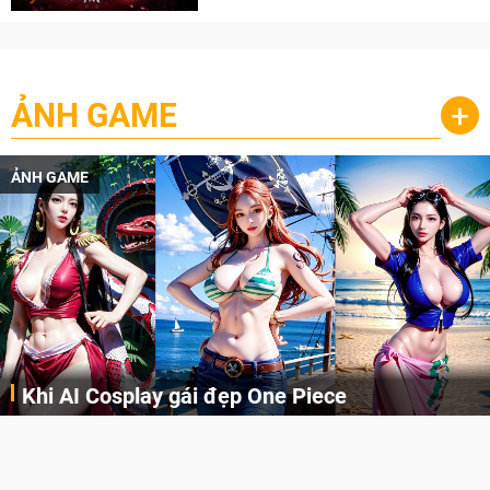
ẢNH GAME
+
ẢNH GAME
Khi AI Cosplay gái đẹp One Piece
Những cô nàng nóng bỏng Boa Hancock, Nico Robin, Nami, Yamato hay Perona được AI vẽ lại dưới hình thức Cosplay cực kỳ chuẩn chỉnh.