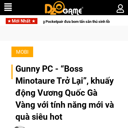
Mới Nhất
ác cùng Pocketpair đưa bom tấn săn thú sinh tồn lên di động với tên gọi Palwor
MOBI
Gunny PC - “Boss
Minotaure Trở Lại”, khuấy
động Vương Quốc Gà
Vàng với tính năng mới và
quà siêu hot