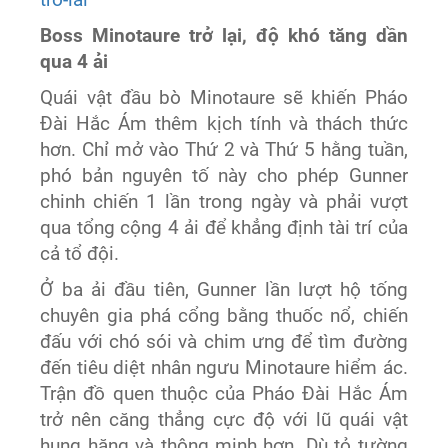
tro-lai
Boss Minotaure trở lại, độ khó tăng dần
qua 4 ải
Quái vật đầu bò Minotaure sẽ khiến Pháo
Đài Hắc Ám thêm kịch tính và thách thức
hơn. Chỉ mở vào Thứ 2 và Thứ 5 hằng tuần,
phó bản nguyên tố này cho phép Gunner
chinh chiến 1 lần trong ngày và phải vượt
qua tổng cộng 4 ải để khẳng định tài trí của
cả tổ đội.
Ở ba ải đầu tiên, Gunner lần lượt hộ tống
chuyên gia phá cổng bằng thuốc nổ, chiến
đấu với chó sói và chim ưng để tìm đường
đến tiêu diệt nhân ngưu Minotaure hiểm ác.
Trận đồ quen thuộc của Pháo Đài Hắc Ám
trở nên căng thẳng cực độ với lũ quái vật
hung hăng và thông minh hơn. Dù tỏ tường