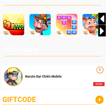
Pocketpair, Inc.
TOP GAME
5
Naruto Đại Chiến Mobile
MOBI
GIFTCODE
+