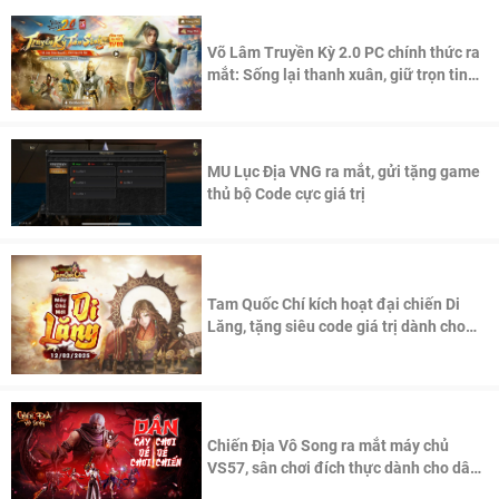
Võ Lâm Truyền Kỳ 2.0 PC chính thức ra
mắt: Sống lại thanh xuân, giữ trọn tinh
thần Võ Lâm
MU Lục Địa VNG ra mắt, gửi tặng game
thủ bộ Code cực giá trị
Tam Quốc Chí kích hoạt đại chiến Di
Lăng, tặng siêu code giá trị dành cho
100 độc giả đầu tiên.
Chiến Địa Vô Song ra mắt máy chủ
VS57, sân chơi đích thực dành cho dân
cày