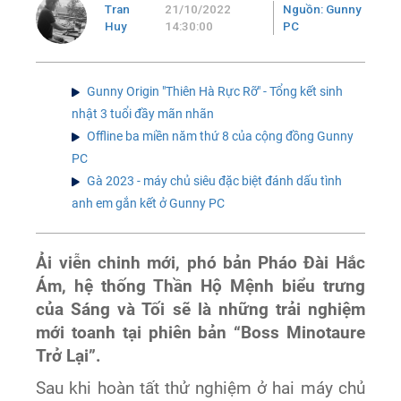
Tran
21/10/2022
Nguồn: Gunny
Huy
14:30:00
PC
Gunny Origin "Thiên Hà Rực Rỡ" - Tổng kết sinh
nhật 3 tuổi đầy mãn nhãn
Offline ba miền năm thứ 8 của cộng đồng Gunny
PC
Gà 2023 - máy chủ siêu đặc biệt đánh dấu tình
anh em gắn kết ở Gunny PC
Ải viễn chinh mới, phó bản Pháo Đài Hắc
Ám, hệ thống Thần Hộ Mệnh biểu trưng
của Sáng và Tối sẽ là những trải nghiệm
mới toanh tại phiên bản “Boss Minotaure
Trở Lại”.
Sau khi hoàn tất thử nghiệm ở hai máy chủ