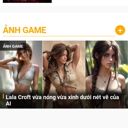
ẢNH GAME
+
ẢNH GAME
Lala Croft vừa nóng vừa xinh dưới nét vẽ của
AI
Cùng đến với những hình ảnh Lala Croft của Tomb Raider dưới nét vẽ của AI. Một cô nàng xinh đẹp, nóng bỏng nhưng cũng rắn rỏi và mạnh mẽ.