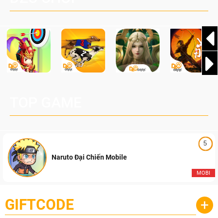
Pocketpair, Inc.
TOP GAME
5
Naruto Đại Chiến Mobile
MOBI
GIFTCODE
+