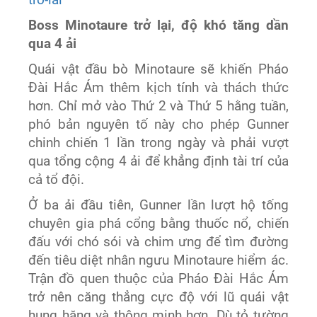
tro-lai
Boss Minotaure trở lại, độ khó tăng dần
qua 4 ải
Quái vật đầu bò Minotaure sẽ khiến Pháo
Đài Hắc Ám thêm kịch tính và thách thức
hơn. Chỉ mở vào Thứ 2 và Thứ 5 hằng tuần,
phó bản nguyên tố này cho phép Gunner
chinh chiến 1 lần trong ngày và phải vượt
qua tổng cộng 4 ải để khẳng định tài trí của
cả tổ đội.
Ở ba ải đầu tiên, Gunner lần lượt hộ tống
chuyên gia phá cổng bằng thuốc nổ, chiến
đấu với chó sói và chim ưng để tìm đường
đến tiêu diệt nhân ngưu Minotaure hiểm ác.
Trận đồ quen thuộc của Pháo Đài Hắc Ám
trở nên căng thẳng cực độ với lũ quái vật
hung hăng và thông minh hơn. Dù tỏ tường