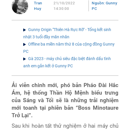
Tran
21/10/2022
Nguồn: Gunny
Huy
14:30:00
PC
Gunny Origin "Thiên Hà Rực Rỡ" - Tổng kết sinh
nhật 3 tuổi đầy mãn nhãn
Offline ba miền năm thứ 8 của cộng đồng Gunny
PC
Gà 2023 - máy chủ siêu đặc biệt đánh dấu tình
anh em gắn kết ở Gunny PC
Ải viễn chinh mới, phó bản Pháo Đài Hắc
Ám, hệ thống Thần Hộ Mệnh biểu trưng
của Sáng và Tối sẽ là những trải nghiệm
mới toanh tại phiên bản “Boss Minotaure
Trở Lại”.
Sau khi hoàn tất thử nghiệm ở hai máy chủ