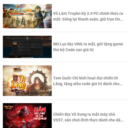
Võ Lâm Truyền Kỳ 2.0 PC chính thức ra
mắt: Sống lại thanh xuân, giữ trọn tinh
thần Võ Lâm
MU Lục Địa VNG ra mắt, gửi tặng game
thủ bộ Code cực giá trị
Tam Quốc Chí kích hoạt đại chiến Di
Lăng, tặng siêu code giá trị dành cho
100 độc giả đầu tiên.
Chiến Địa Vô Song ra mắt máy chủ
VS57, sân chơi đích thực dành cho dân
cày