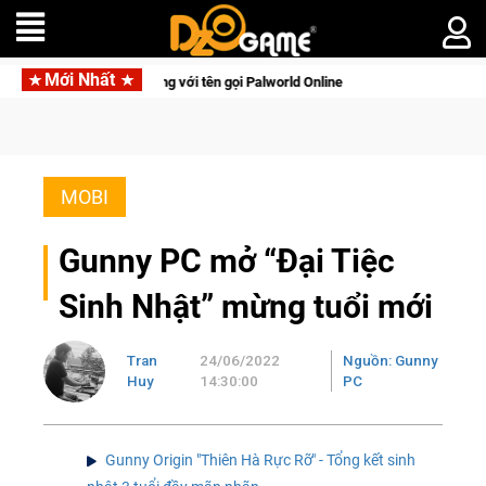
Mới Nhất
ên di động với tên gọi Palworld Online
Gia Nhập Closed Beta
MOBI
Gunny PC mở “Đại Tiệc
Sinh Nhật” mừng tuổi mới
Tran
24/06/2022
Nguồn: Gunny
Huy
14:30:00
PC
Gunny Origin "Thiên Hà Rực Rỡ" - Tổng kết sinh