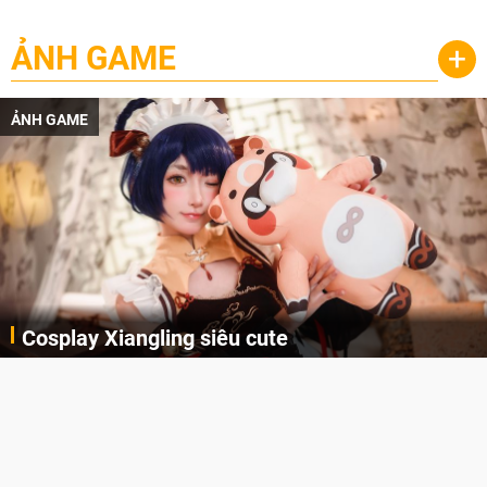
ẢNH GAME
+
ẢNH GAME
Cosplay Xiangling siêu cute
Cùng thưởng thức những hình ảnh cosplay Xiangling trong Genshin Impact siêu dễ thương của người dùng Weibo "阿包也是兔娘"