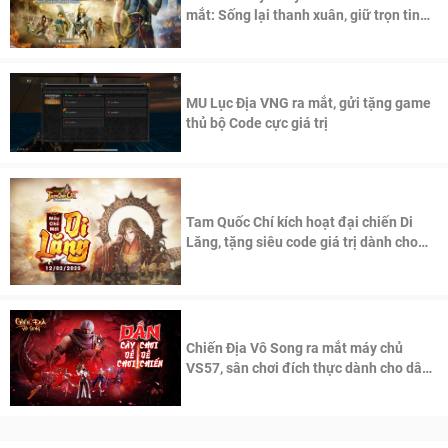
mắt: Sống lại thanh xuân, giữ trọn tinh
thần Võ Lâm
MU Lục Địa VNG ra mắt, gửi tặng game
thủ bộ Code cực giá trị
Tam Quốc Chí kích hoạt đại chiến Di
Lăng, tặng siêu code giá trị dành cho
100 độc giả đầu tiên.
Chiến Địa Vô Song ra mắt máy chủ
VS57, sân chơi đích thực dành cho dân
cày