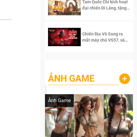
Tam Quốc Chí kích hoạt
đại chiến Di Lăng, tặng
siêu code giá trị dành
cho 100 độc giả đầu
tiên.
Chiến Địa Vô Song ra
mắt máy chủ VS57, sân
chơi đích thực dành cho
dân cày
ẢNH GAME
+
Lala Croft vừa nóng vừa xinh dưới nét vẽ
của AI
Ảnh Game