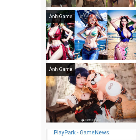
Khi AI Cosplay gái đẹp One Piece
Ảnh Game
Cosplay Xiangling siêu cute
Ảnh Game
PlayPark - GameNews