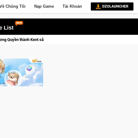
Về Chúng Tôi
Nạp Game
Tài Khoản
 List
ial Xtreme Freedom – Game đua xe mô tô PvP sở hữu vật lý siêu thực