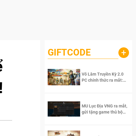
GIFTCODE
+
ể
Võ Lâm Truyền Kỳ 2.0
PC chính thức ra mắt:
!
Sống lại thanh xuân, giữ
trọn tinh thần Võ Lâm
MU Lục Địa VNG ra mắt,
gửi tặng game thủ bộ
Code cực giá trị