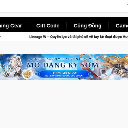
ing Gear
Gift Code
Cộng Đồng
Game
hú sẽ về tay kẻ đoạt được Vương Quyền thành Kent sắp tới!
Tr