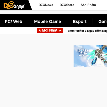
DZONews
DZOStore
Sản Phẩm
PC/ Web
Mobile Game
Esport
Gam
Mới Nhất
 Osmo Pocket 3 Ngay Hôm Nay
Lineage W – Quyền lực và tài p