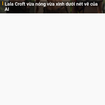
Lala Croft vừa nóng vừa xinh dưới nét vẽ của
AI
Cùng đến với những hình ảnh Lala Croft của Tomb Raider dưới nét vẽ của AI. Một cô nàng xinh đẹp, nóng bỏng nhưng cũng rắn rỏi và mạnh mẽ.