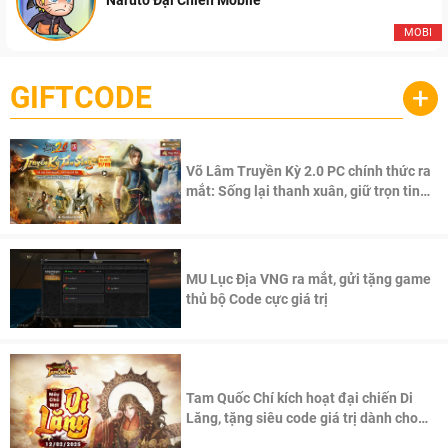
Naruto Đại Chiến Mobile
MOBI
GIFTCODE
+
Võ Lâm Truyền Kỳ 2.0 PC chính thức ra
mắt: Sống lại thanh xuân, giữ trọn tinh
thần Võ Lâm
MU Lục Địa VNG ra mắt, gửi tặng game
thủ bộ Code cực giá trị
Tam Quốc Chí kích hoạt đại chiến Di
Lăng, tặng siêu code giá trị dành cho
100 độc giả đầu tiên.