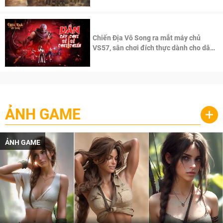
Chiến Địa Vô Song ra mắt máy chủ
VS57, sân chơi đích thực dành cho dân
cày
ẢNH GAME
+
ẢNH GAME