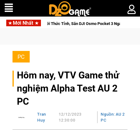
Mới Nhất
 Saga: Cửu Giới Thức Tỉnh, Săn DJI Osmo Pocket 3 Ngay Hôm Nay
PC
Hôm nay, VTV Game thử
nghiệm Alpha Test AU 2
PC
Tran
12/12/2023
Nguồn: AU 2
Huy
12:30:00
PC