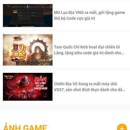
MU Lục Địa VNG ra mắt, gửi tặng game
thủ bộ Code cực giá trị
Tam Quốc Chí kích hoạt đại chiến Di
Lăng, tặng siêu code giá trị dành cho
100 độc giả đầu tiên.
Chiến Địa Vô Song ra mắt máy chủ
VS57, sân chơi đích thực dành cho dân
cày
ẢNH GAME
+