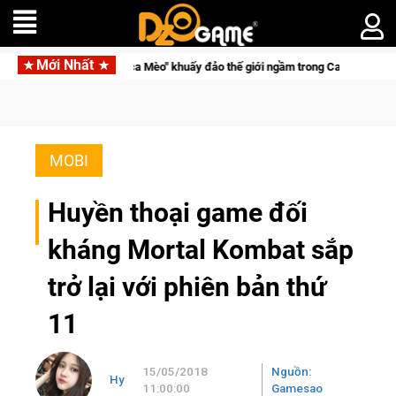
Mới Nhất
Trở thành "Đại ca Mèo" khuấy đảo thế giới ngầm trong Cat Mafia
MOBI
Huyền thoại game đối
kháng Mortal Kombat sắp
trở lại với phiên bản thứ
11
15/05/2018
Nguồn:
Hy
11:00:00
Gamesao