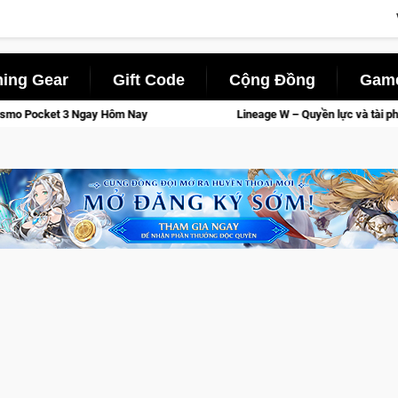
ing Gear
Gift Code
Cộng Đồng
Game
m Nay
Lineage W – Quyền lực và tài phú sẽ về tay kẻ đoạt đư