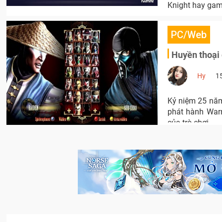
Knight hay gam
PC/Web
Huyền thoại 
Hy
1
Kỷ niệm 25 năm
phát hành Warn
của trò chơi.