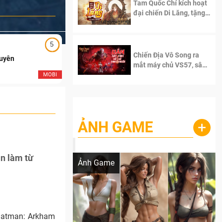
Tam Quốc Chí kích hoạt
đại chiến Di Lăng, tặng
siêu code giá trị dành
cho 100 độc giả đầu
tiên.
5
5
Chiến Địa Vô Song ra
Duyên
Ngạo Thiên Mobile
mắt máy chủ VS57, sân
chơi đích thực dành cho
MOBI
MOB
dân cày
ẢNH GAME
+
Lala Croft vừa nóng vừa xinh dưới nét vẽ
của AI
n làm từ
Ảnh Game
 Batman: Arkham