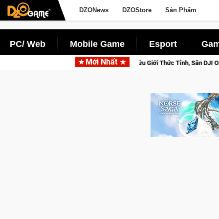
DZONews
DZOStore
Sản Phẩm
PC/ Web
Mobile Game
Esport
Gam
Mới Nhất
losed Beta Norse Saga: Cửu Giới Thức Tỉnh, Săn DJI Osmo Pocket 3 Ngay Hô