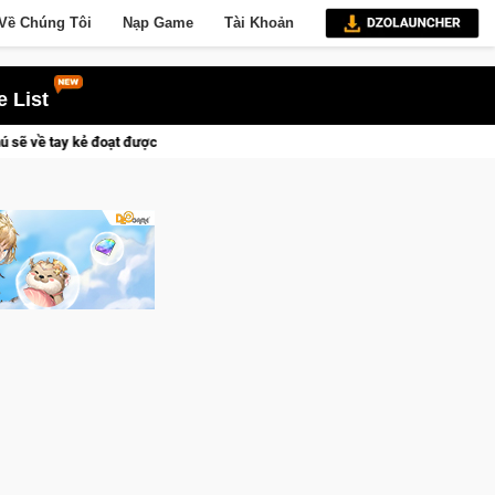
Về Chúng Tôi
Nạp Game
Tài Khoản
 List
ợc Vương Quyền thành Kent sắp tới!
Trial Xtreme Freedom – G