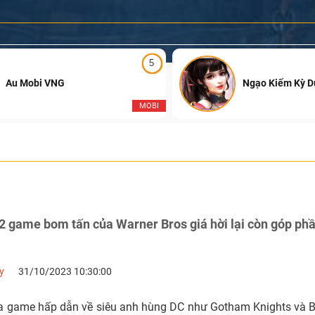
5
Au Mobi VNG
Ngạo Kiếm Kỳ 
MOBI
 game bom tấn của Warner Bros giá hời lại còn góp phầ
y
31/10/2023 10:30:00
a game hấp dẫn về siêu anh hùng DC như Gotham Knights và