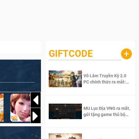
GIFTCODE
+
Võ Lâm Truyền Kỳ 2.0
PC chính thức ra mắt:
Sống lại thanh xuân, giữ
trọn tinh thần Võ Lâm
MU Lục Địa VNG ra mắt,
gửi tặng game thủ bộ
Code cực giá trị