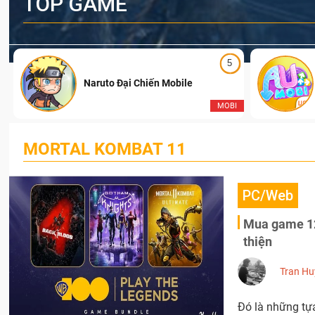
TOP GAME
5
Naruto Đại Chiến Mobile
I
MOBI
MORTAL KOMBAT 11
PC/Web
Mua game 12
thiện
Tran Hu
Đó là những tự