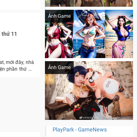
Khi AI Cosplay gái đẹp One Piece
Ảnh Game
 thứ 11
Cosplay Xiangling siêu cute
t, mới đây, nhà
Ảnh Game
iện phần thứ 11
PlayPark - GameNews