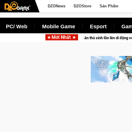
DZONews
DZOStore
Sản Phẩm
PC/ Web
Mobile Game
Esport
Gam
Mới Nhất
m tấn săn thú sinh tồn lên di động với tên gọi Palworld Online