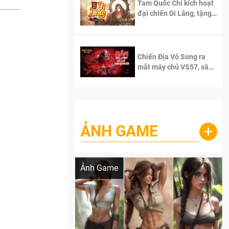
Tam Quốc Chí kích hoạt
đại chiến Di Lăng, tặng
siêu code giá trị dành
cho 100 độc giả đầu
tiên.
Chiến Địa Vô Song ra
mắt máy chủ VS57, sân
chơi đích thực dành cho
dân cày
ẢNH GAME
+
Lala Croft vừa nóng vừa xinh dưới nét vẽ
của AI
Ảnh Game