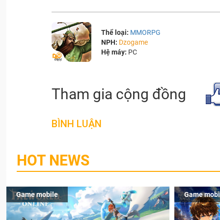
Thể loại:
MMORPG
NPH:
Dzogame
Hệ máy:
PC
Tham gia cộng đồng
BÌNH LUẬN
HOT NEWS
Game mobile
Game mobi