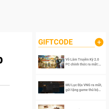
GIFTCODE
+
b
Võ Lâm Truyền Kỳ 2.0
PC chính thức ra mắt:
Sống lại thanh xuân, giữ
trọn tinh thần Võ Lâm
MU Lục Địa VNG ra mắt,
gửi tặng game thủ bộ
Code cực giá trị