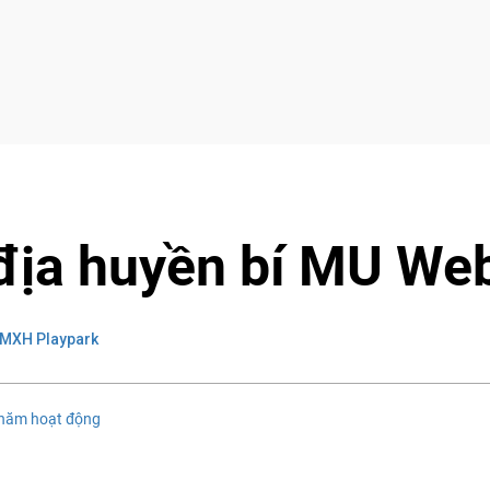
địa huyền bí MU We
 MXH Playpark
năm hoạt động