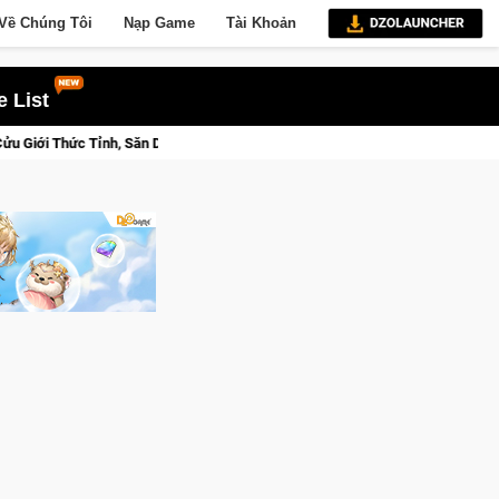
Về Chúng Tôi
Nạp Game
Tài Khoản
 List
t 3 Ngay Hôm Nay
Lineage W – Quyền lực và tài phú sẽ về tay