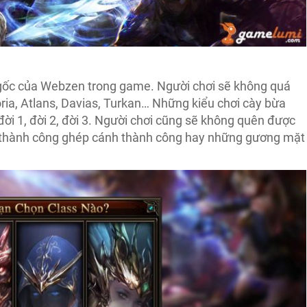
gốc của Webzen trong game. Người chơi sẽ không quá
ria, Atlans, Davias, Turkan… Những kiểu chơi cày bừa
ời 1, đời 2, đời 3. Người chơi cũng sẽ không quên được
i thành công ghép cánh thành công hay những gương mặt