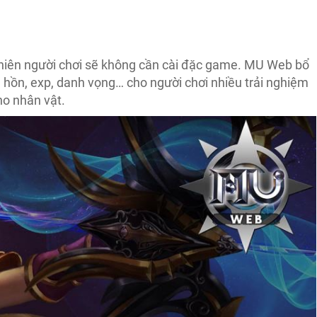
hiên người chơi sẽ không cần cài đặc game. MU Web bổ
 hồn, exp, danh vọng… cho người chơi nhiều trải nghiệm
ho nhân vật.