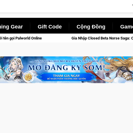
ing Gear
Gift Code
Cộng Đồng
Game
Gia Nhập Closed Beta Norse Saga: Cửu Giới Thức Tỉnh, Săn DJI Osmo Pocke