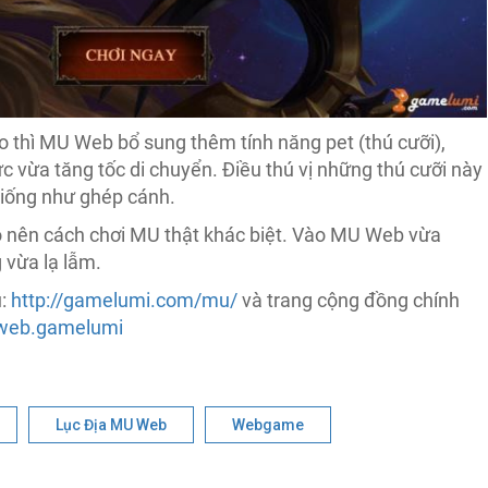
o thì MU Web bổ sung thêm tính năng pet (thú cưỡi),
c vừa tăng tốc di chuyển. Điều thú vị những thú cưỡi này
giống như ghép cánh.
o nên cách chơi MU thật khác biệt. Vào MU Web vừa
vừa lạ lẫm.
ủ:
http://gamelumi.com/mu/
và trang cộng đồng chính
web.gamelumi
Lục Địa MU Web
Webgame