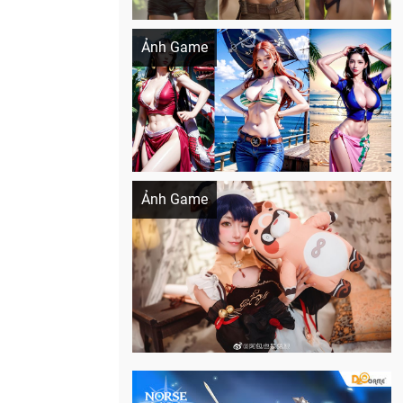
Khi AI Cosplay gái đẹp One Piece
Ảnh Game
Cosplay Xiangling siêu cute
Ảnh Game