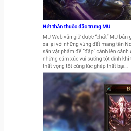
Nét thân thuộc đặc trưng MU
MU Web vẫn giữ được “chất” MU bản 
xa lại với những vùng đất mang tên No
săn vật phẩm để “đập” cánh lên cánh đ
những cảm xúc vui sướng tột đỉnh kh
thất vọng tột cùng lúc ghép thất bại…