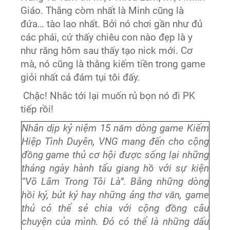
Giáo. Thằng còm nhất là Minh cũng là
đứa… tào lao nhất. Bởi nó chơi gần như đủ
các phái, cứ thấy chiêu con nào đẹp là y
như răng hôm sau thấy tạo nick mới. Cơ
mà, nó cũng là thằng kiếm tiền trong game
giỏi nhất cả đám tụi tôi đấy.
Chậc! Nhắc tới lại muốn rủ bọn nó đi PK
tiếp rồi!
Nhân dịp kỷ niệm 15 năm dòng game Kiếm
Hiệp Tình Duyên, VNG mang đến cho cộng
đồng game thủ cơ hội được sống lại những
tháng ngày hành tẩu giang hồ với sự kiện
“Võ Lâm Trong Tôi Là”. Bằng những dòng
hồi ký, bút ký hay những áng thơ văn, game
thủ có thể sẻ chia với cộng đồng câu
chuyện của mình. Đó có thể là những dấu