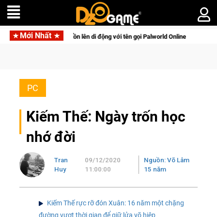
Mới Nhất
nh tồn lên di động với tên gọi Palworld Online
Gia Nhập Clos
PC
Kiếm Thế: Ngày trốn học
nhớ đời
Tran
09/12/2020
Nguồn: Võ Lâm
Huy
11:00:00
15 năm
Kiếm Thế rực rỡ đón Xuân: 16 năm một chặng
đường vượt thời gian để giữ lửa võ hiệp