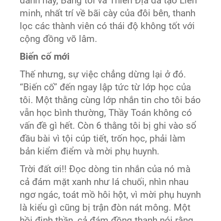
đánh này, Bang tôi và Thiên Địa đã tạo Liên
minh, nhất trí về bãi cày của đôi bên, thanh
lọc các thành viên có thái độ không tốt với
cộng đồng võ lâm.
Biến cố mới
Thế nhưng, sự việc chẳng dừng lại ở đó.
“Biến cố” đến ngay lập tức từ lớp học của
tôi. Một thằng cùng lớp nhắn tin cho tôi báo
vẫn học bình thường, Thầy Toán không có
vấn đề gì hết. Còn 6 thằng tôi bị ghi vào sổ
đầu bài vì tội cúp tiết, trốn học, phải làm
bản kiểm điểm và mời phụ huynh.
Trời đất ơi!! Đọc dòng tin nhắn của nó mà
cả đám mặt xanh như lá chuối, nhìn nhau
ngơ ngác, toát mồ hôi hột, vì mời phụ huynh
là kiểu gì cũng bị trận đòn nát mông. Một
hồi định thần, cả đám đồng thanh nói rằng