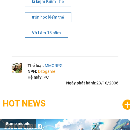
kỉ kiệm Kiếm Thế
trốn học kiếm thế
Võ Lâm 15 năm
Thể loại:
MMORPG
NPH:
Dzogame
Hệ máy:
PC
Ngày phát hành:
23/10/2006
HOT NEWS
Game mobile