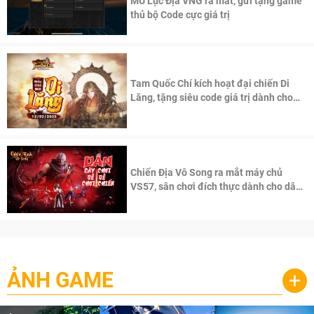
MU Lục Địa VNG ra mắt, gửi tặng game
thủ bộ Code cực giá trị
Tam Quốc Chí kích hoạt đại chiến Di
Lăng, tặng siêu code giá trị dành cho
100 độc giả đầu tiên.
Chiến Địa Vô Song ra mắt máy chủ
VS57, sân chơi đích thực dành cho dân
cày
ẢNH GAME
+