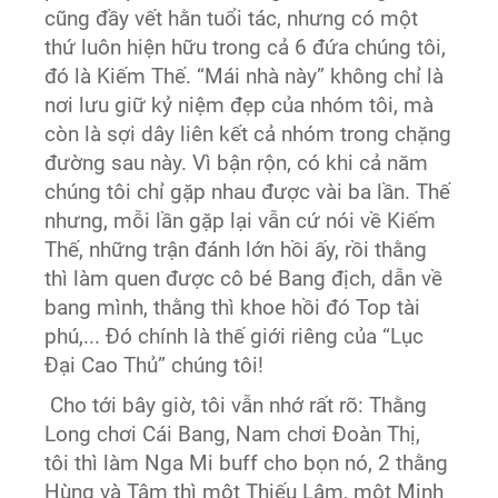
cũng đầy vết hằn tuổi tác, nhưng có một
thứ luôn hiện hữu trong cả 6 đứa chúng tôi,
đó là Kiếm Thế. “Mái nhà này” không chỉ là
nơi lưu giữ kỷ niệm đẹp của nhóm tôi, mà
còn là sợi dây liên kết cả nhóm trong chặng
đường sau này. Vì bận rộn, có khi cả năm
chúng tôi chỉ gặp nhau được vài ba lần. Thế
nhưng, mỗi lần gặp lại vẫn cứ nói về Kiếm
Thế, những trận đánh lớn hồi ấy, rồi thằng
thì làm quen được cô bé Bang địch, dẫn về
bang mình, thằng thì khoe hồi đó Top tài
phú,... Đó chính là thế giới riêng của “Lục
Đại Cao Thủ” chúng tôi!
Cho tới bây giờ, tôi vẫn nhớ rất rõ: Thằng
Long chơi Cái Bang, Nam chơi Đoàn Thị,
tôi thì làm Nga Mi buff cho bọn nó, 2 thằng
Hùng và Tâm thì một Thiếu Lâm, một Minh