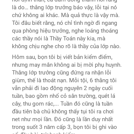
là do… thằng lớp trưởng báo vậy, lỗi tại nó
chứ không ai khác. Mà quả thực là vậy mà.
Tôi đâu biết rằng, nó chỉ tình ngờ đi ngang
qua phòng hiệu trưởng, nghe loáng thoáng
các thầy nói là Thầy Toán này kia, mà
không chịu nghe cho rõ là thầy của lớp nào.
Hôm sau, bọn tôi bị viết bản kiểm điểm,
nhưng may mắn không ai bị mời phụ huynh.
Thằng lớp trưởng cũng đứng ra nhận lỗi
giùm, thế là thoát nạn. Mỗi tội, 6 thằng tôi
vẫn phải đi lao động nguyên 2 ngày cuối
tuần, bao gồm nhổ cỏ sân trường, quét lá
cây, thu gom rác,... Tuần đó cũng là tuần
đầu tiên bà chủ không thấy tụi tôi ra chơi
net như mọi lần. Đó cũng là lần duy nhất
trong suốt 3 năm cấp 3, bọn tôi bị ghi vào