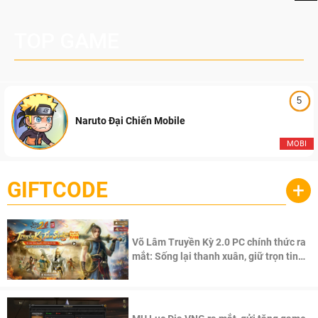
TOP GAME
5
Naruto Đại Chiến Mobile
MOBI
GIFTCODE
+
Võ Lâm Truyền Kỳ 2.0 PC chính thức ra
mắt: Sống lại thanh xuân, giữ trọn tinh
thần Võ Lâm