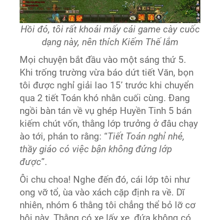
Hồi đó, tôi rất khoái mấy cái game cày cuốc
dạng này, nên thích Kiếm Thế lắm
Mọi chuyện bắt đầu vào một sáng thứ 5.
Khi trống trường vừa báo dứt tiết Văn, bọn
tôi được nghỉ giải lao 15’ trước khi chuyển
qua 2 tiết Toán khó nhằn cuối cùng. Đang
ngồi bàn tán về vụ ghép Huyền Tinh 5 bán
kiếm chút vốn, thằng lớp trưởng ở đâu chạy
ào tới, phán to rằng: “
Tiết Toán nghỉ nhé,
thầy giáo có việc bận không đứng lớp
được
”.
Ôi chu choa! Nghe đến đó, cái lớp tôi như
ong vỡ tổ, ùa vào xách cặp định ra về. Dĩ
nhiên, nhóm 6 thằng tôi chẳng thể bỏ lỡ cơ
hội này. Thằng có xe lấy xe, đứa không có