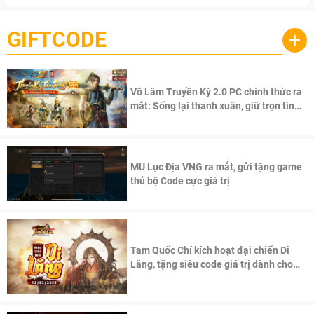
GIFTCODE
+
Võ Lâm Truyền Kỳ 2.0 PC chính thức ra
mắt: Sống lại thanh xuân, giữ trọn tinh
thần Võ Lâm
MU Lục Địa VNG ra mắt, gửi tặng game
thủ bộ Code cực giá trị
Tam Quốc Chí kích hoạt đại chiến Di
Lăng, tặng siêu code giá trị dành cho
100 độc giả đầu tiên.