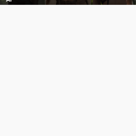
Cùng đến với những hình ảnh Lala Croft của Tomb Raider dưới nét vẽ của AI. Một cô nàng xinh đẹp, nóng bỏng nhưng cũng rắn rỏi và mạnh mẽ.