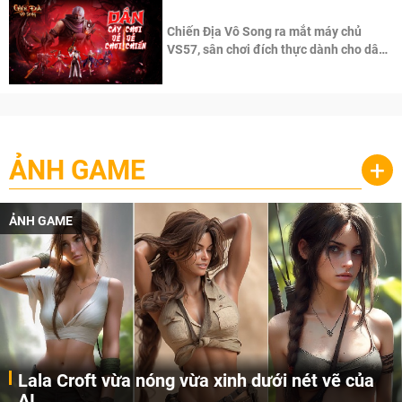
Chiến Địa Vô Song ra mắt máy chủ
VS57, sân chơi đích thực dành cho dân
cày
ẢNH GAME
+
ẢNH GAME
Lala Croft vừa nóng vừa xinh dưới nét vẽ của
AI