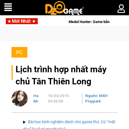
Mới Nhất
lý siêu thực
Medal Hunter: Game bắn súng PvP tọa độ đỉnh ca
PC
Lịch trình hợp nhất máy
chủ Tân Thiên Long
Ha
15/04/2015
Nguồn: MXH
Mi
09:00:00
Playpark
Bài học kinh nghiệm dành cho game thủ: Cứ “mặt
dày” là sẽ có người yêu?