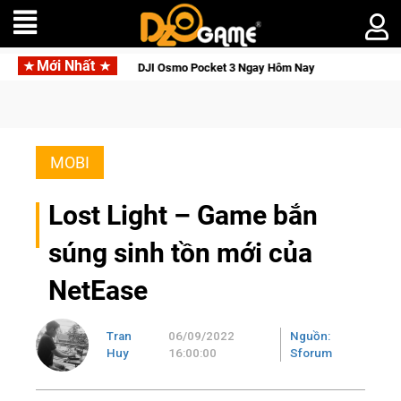
Mới Nhất
Thức Tỉnh, Săn DJI Osmo Pocket 3 Ngay Hôm Nay
Lineage W –
MOBI
Lost Light – Game bắn
súng sinh tồn mới của
NetEase
Tran
06/09/2022
Nguồn:
Huy
16:00:00
Sforum