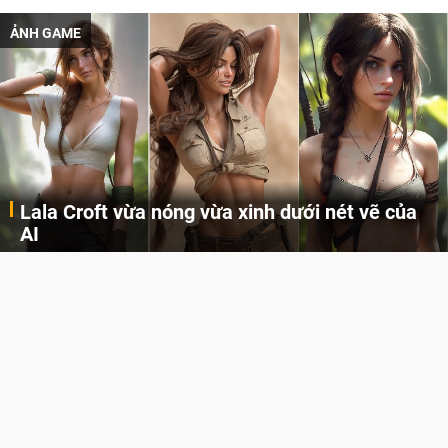
ẢNH GAME
Lala Croft vừa nóng vừa xinh dưới nét vẽ của
AI
Cùng đến với những hình ảnh Lala Croft của Tomb Raider dưới nét vẽ của AI. Một cô nàng xinh đẹp, nóng bỏng nhưng cũng rắn rỏi và mạnh mẽ.