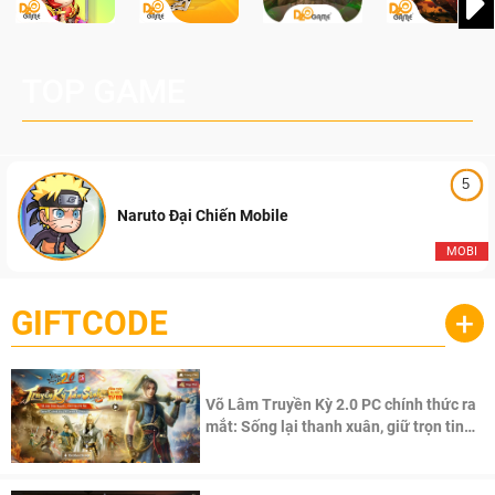
TOP GAME
5
Naruto Đại Chiến Mobile
MOBI
GIFTCODE
+
Võ Lâm Truyền Kỳ 2.0 PC chính thức ra
mắt: Sống lại thanh xuân, giữ trọn tinh
thần Võ Lâm