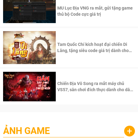
MU Lục Địa VNG ra mắt, gửi tặng game
thủ bộ Code cực giá trị
Tam Quốc Chí kích hoạt đại chiến Di
Lăng, tặng siêu code giá trị dành cho
100 độc giả đầu tiên.
Chiến Địa Vô Song ra mắt máy chủ
VS57, sân chơi đích thực dành cho dân
cày
ẢNH GAME
+