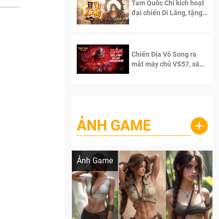
Tam Quốc Chí kích hoạt
đại chiến Di Lăng, tặng
siêu code giá trị dành
cho 100 độc giả đầu
tiên.
Chiến Địa Vô Song ra
mắt máy chủ VS57, sân
chơi đích thực dành cho
dân cày
ẢNH GAME
+
Lala Croft vừa nóng vừa xinh dưới nét vẽ
của AI
Ảnh Game