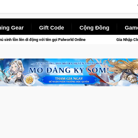
ing Gear
Gift Code
Cộng Đồng
Game
gọi Palworld Online
Gia Nhập Closed Beta Norse Saga: Cửu G