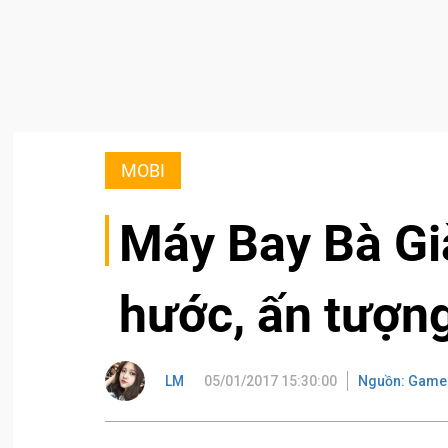
MOBI
Máy Bay Bà Gi
hước, ấn tượn
LM
05/01/2017 15:30:00
Nguồn: Game