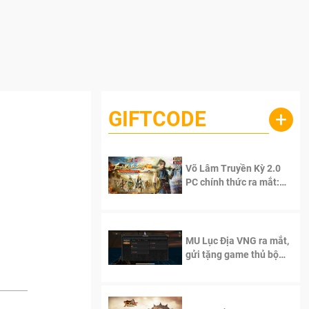
GIFTCODE
+
Võ Lâm Truyền Kỳ 2.0
PC chính thức ra mắt:
Sống lại thanh xuân, giữ
trọn tinh thần Võ Lâm
MU Lục Địa VNG ra mắt,
gửi tặng game thủ bộ
Code cực giá trị