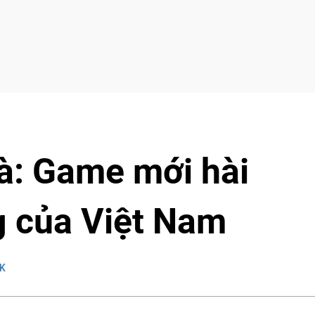
à: Game mới hài
g của Việt Nam
K