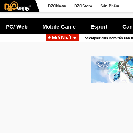
DZONews
DZOStore
Sản Phẩm
PC/ Web
Mobile Game
Esport
Gam
Mới Nhất
rena hợp tác cùng Pocketpair đưa bom tấn săn thú sinh tồn lên di động với tên 