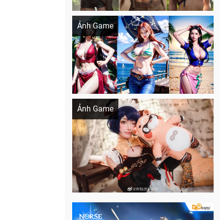
Khi AI Cosplay gái đẹp One Piece
Ảnh Game
Cosplay Xiangling siêu cute
Ảnh Game