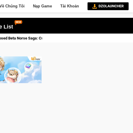
Về Chúng Tôi
Nạp Game
Tài Khoản
 List
iới Thức Tỉnh, Săn DJI Osmo Pocket 3 Ngay Hôm Nay
Lineage